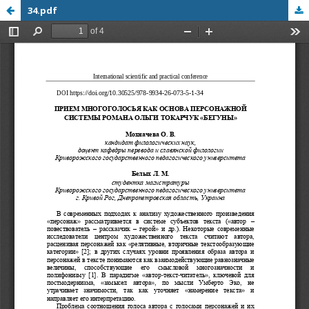
34.pdf