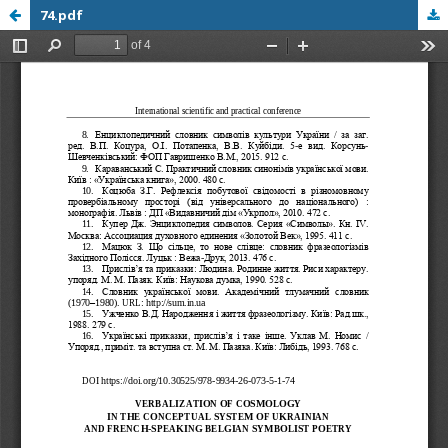
74.pdf