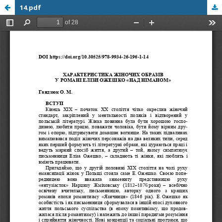
14.pdf