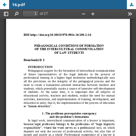
16.pdf