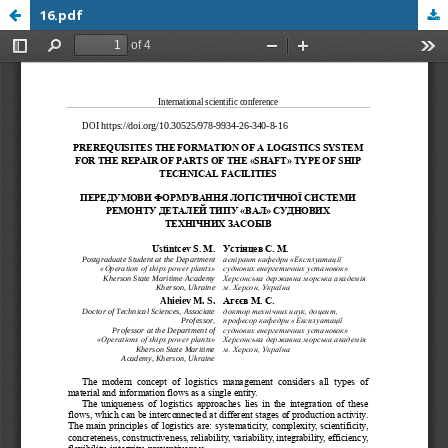
16.pdf