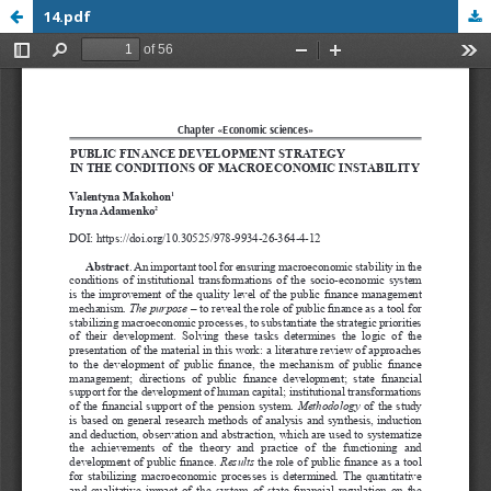
14.pdf