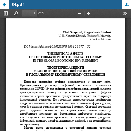
34.pdf