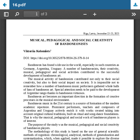
16.pdf