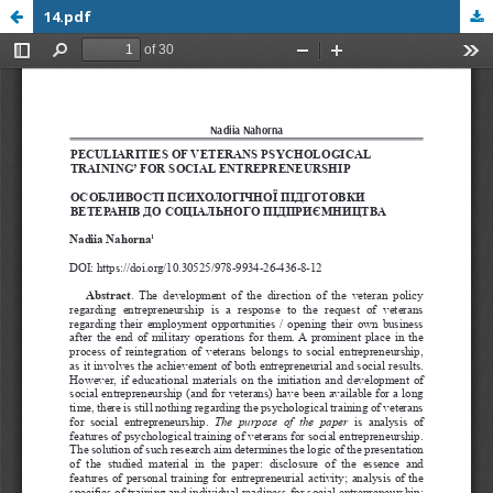
14.pdf