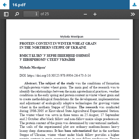
16.pdf