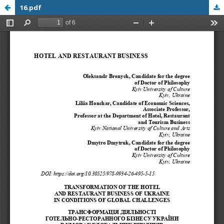
16.pdf