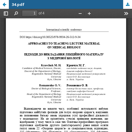
34.pdf