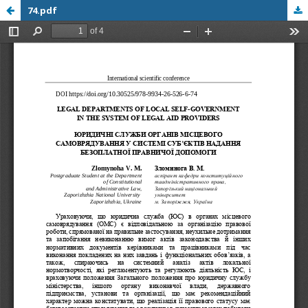
74.pdf