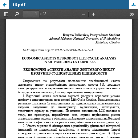
16.pdf