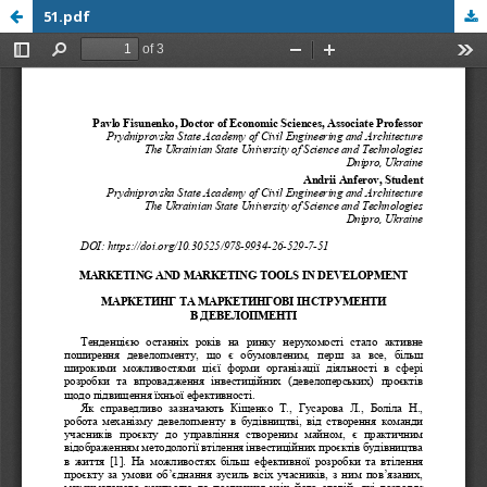
51.pdf