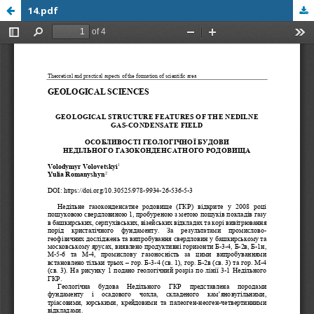
14.pdf