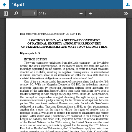
16.pdf