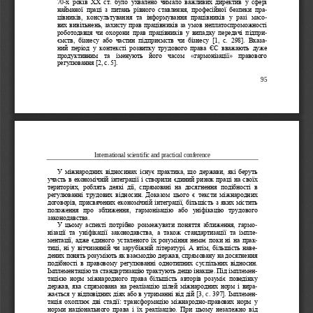
70
-
х  років  ХХ  ст.  було  ухвалено  чимало  важливих  директив  у  сфері 
найманої  праці  з  питань  рівного  ставлення,  професійної  безпеки  пра
-
цівників,  консультуванн
я  та  інформування  працівників  у  разі  масо
-
вих вивільнень, захисту прав працівників за умов неплатоспроможності 
роботодавця  чи  охорони  прав  працівників  у  випадку  передачі  підпри
-
ємств,  бізнесу  або  частин  підприємств  чи  бізнесу  [1,  c.  298].  Вказа
-
ний  пері
од  у  контексті  розвитку  трудового  права  ЄС  вважають  дуже 
продуктивним  та  іменують  його  часом 
«
гармонізації
»
правового 
регулювання [2, с. 5].
95
International scientific and practical conference
У  міжнародних  відносинах  існує  практика,  що  держави,  які  беруть 
участь в економічній інтеграції і створили єдиний р
инок праці на своїх 
територіях,  роблять  деякі  дії,  спрямовані  на  досягнення  подібності  в 
регулюванні  трудових  відносин.  Доказом  цього  є  тексти  міжнародних 
договорів, присвячених економічній інтеграції, більшість з яких містить 
положення  про  зближення,  гарм
онізацію  або  уніфікацію  трудового 
законодавства.
У  цьому  аспекті  потрібно  розмежувати  поняття  зближення,  гармо
-
нізації  та  уніфікації  законодавства,  а  також  стандартизації  та  імпле
-
ментації, адже єдиного усталеного їх розуміння немає поки ні на прак
-
тиці
, ні у вітчизняній чи зарубіжній літературі. А втім, більшість наве
-
дених понять розуміють як взаємодію держав, спрямовану на досягнення 
подібності  в  правовому  регулюванні  однотипних  суспільних  відносин. 
Імплементацію та стандартизацію трактують дещо інак
ше. Під імплемен
-
тацією  норм  міжнародного  права  більшість  авторів  розуміє  поведінку 
держав, яка спрямована на реалізацію цілей міжнародних норм і вира
-
жається у відповідних діях або в утриманні від дій [3, 
c
. 397]. Імплемен
-
тація охоплює  дві  стадії:  тра
нсформацію  міжнародно
-
правових  норм  у 
норми  національного  права  і  їх  реалізацію.  При  цьому  незалежно  від 