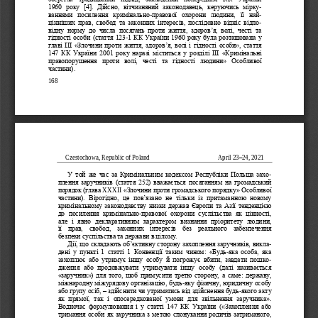
1960  року  [4].  Дійсно,  вітчизняний  законодавець,  керуючись 
мірку
-
ваннями  посилення  кримінально
-
правової  охорони  людини,  її  най
-
цінніших  прав,  свобод  та  законних  інтересів,  послідовно  відніс  відпо
-
відну  норму  до  числа  посягань  проти  життя,  здоров
’
я,  волі,  честі  та 
гідності особи (стаття 123
-
1 КК України 1960 рок
у була розташована у 
главі ІІІ 
«
Злочини проти життя, здоров
’
я, волі і гідності особи
»
, стаття 
147  КК  України  2001  року  наразі  міститься  у  розділі  ІІІ 
«
Кримінальні 
правопорушення  проти  волі,  честі  та  гідності  людини
»
Особливої 
частини).
168
C
ze
stochowa, Republic of Poland
April
2
3
–
24
, 2021
У  той  же  час  за  Крим
інальним  кодексом  Республіки  Польща  захо
-
плення заручників (стаття 252) вважається посяганням  на  громадський 
порядок (глава 
XXXII
«
Злочини проти громадського порядку
»
Особливої 
частини).
Вірогідно,  це  пов
’
язано  не  тільки  із  притаманною  новому 
кримінальном
у законодавству низки держав Європи та Азії тенденцією 
до  посилення  кримінально
-
правової  охорони  суспільства  як  цінності,
але  і  явно  декларативним  характером  визнання  пріоритету  людини, 
її  прав,  свобод,  законних  інтересів  без  реального  забезпечення 
безпеки суспільства та держави в цілому.
Дії, що складають об
’
єктивну сторону захоплення заручників, викла
-
дені  у  пункті  1  статті  1  Конвенції  таким  чином: 
«
Будь
-
яка  особа,  яка 
захоплює  або  утримує  іншу  особу  й  погрожує  вбити,  завдати  пошко
-
дження  або  про
довжувати  утримувати  іншу  особу  (далі  називається 
«
заручник
»
) для того, щоб примусити третю сторону, а саме: державу, 
міжнародну міжурядову організацію, будь
-
яку фізичну, юридичну особу 
або групу осіб, 
–
здійснити чи утриматись від здійснення будь
-
якого ак
ту 
як  прямої,  так  і  опосередкованої  умови  для  звільнення  заручника
»
. 
Водночас  формулювання  і  у  статті  147  КК  України  (
«
Захоплення  або 
тримання особи як заручника з метою спонукання родичів затриманого, 