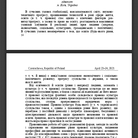
адвокат
м. Київ, Україна
В  сучасних  умовах  глобалізації,  взаємозалежності  світу, 
науково
-
технічного  прогресу,  проникненню  технологій  в  різні  сфери  життя, 
освіта  (в  т.  ч.  правова)  стає  одним  з  ключових  факторів  роз
-
витку/прогресу,  а  умови  та  право  на  освіту,  розглядаються  важливими 
умовами  існування  й  реалізації  інших  прав  людини  (зокр
ема, 
економічних,  соціальних,  культурних,  громадянських  і  політичних). 
В  сучасних  умовах  незаперечною  є  теза,  що  освіта  (будь
-
якого  рівня, 
14
C
ze
stochowa, Republic of Poland
April
2
3
–
24
, 2021
у  т.  ч.  й  вища)  є  невід
’
ємною  складовою  економічного  і  соціально
-
політичного  розвитку,  прогресу  суспільства  і  держа
ви,  а  також 
якості життя.
Від  освіченості  й  освіти  (рівня  і  напряму)  людини,  залежить  і 
культура  (у  т.  ч.  правова)  суспільства.  Правова  культура  це  не  лише 
знання та розуміння права, а також і свідомі дії відповідно до його вимог. 
З  правової  культури 
фізичної  особи  складається  правова  культура 
суспільства, яка посвідчує рівень правосвідомості та правової активності 
суспільства,    ступінь    прогресивності    юридичних    норм    і 
правозастосування.  Правова  культура  будь
-
якого  (у  т.  ч.  українського) 
суспільства  тако
ж  є  одним  з  показників  рівня  його  розвитку,  що 
перебуває  у  постійній  динаміці  і  потребує  планомірної,  безупинної  і 
цілеспрямованої  діяльності  щодо  правового  виховання  та  правової 
освіти. Зрештою, якість правової культури та правової освіти впливає на 
якіст
ь норм права і практики їх застосування.
Правовиховна робота об
’
єднує різноманітні форми, методи та засоби 
i
спрямована  на  підвищення  рівня  правової  культури,  зміцнення 
професійної  дисципліни  та  законності,  піднесення  правової  активності 
особи. 
До класифік
аційних ознак і форм правового виховання належать 
наступні [20, c. 61]: правова освіта (навчання); правова пропаганда [14, c. 