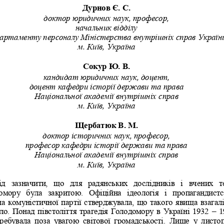
Дурнов
Є. С.
доктор юридичних наук, професор,
начальник відділу
артаменту персоналу Міністерства внутрішніх справ Україн
м. Київ, Україна
Сокур Ю. В.
кандидат юридичних наук, доцент,
доцент кафедри історії держави та права
Національної академії внутрішніх с
прав
м. Київ, Україна
Щербатюк В. М.
доктор історичних наук, професор,
професор кафедри історії держави та права
Національної академії внутрішніх справ
м. Київ, Україна
ід  зазначити,  що  для  радянських  дослідників  і  вчених  т
мору  була  закритою.  Офіційна  ідеологія  і  пропагандистс
а комуністичної партії стверджувала, що такого явища взагалі
ло. Понад півстоліття трагедія Голодомору в Україні 1932 
–
1
еребувала  поза  увагою  світової  громадськості.  Лише  у  листоп