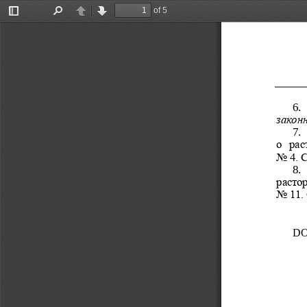
of 5
Toggle
Find
Previous
Next
Sidebar
6.
законн
7.
о  рас
No 4. 
8.
расто
No 11.
DO