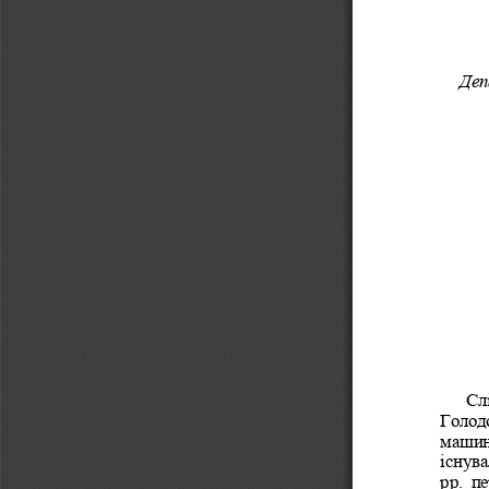
Деп
Сл
Голодо
машин
існува
рр.  п