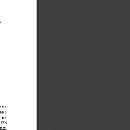
и
ема 
ька 
 не 
933 
аді 