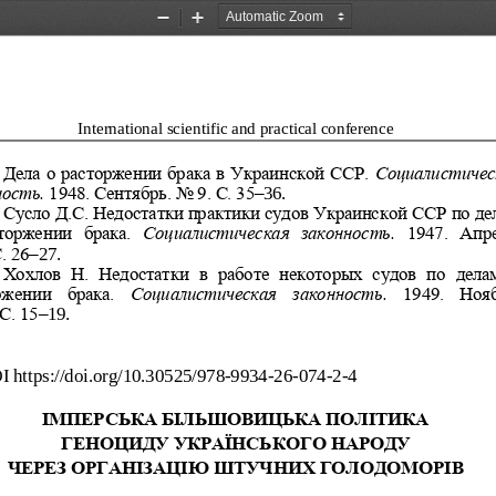
Zoom
Zoom
Out
In
International scientific and practical conference
Дела о расторжении брака в Украинской ССР. 
Социалистичес
ость. 
1948. Сентябрь. No 9. С. 35
–
36.
Сусло Д.С. Недостатки практики судов Украинской ССР по де
торжении  брака. 
Социалистическая  законность.
1947.  Апре
С. 26
–
27
.
Хохлов  Н.  Недостатки  в  работе  некоторых  судов  по  делам
ржении  брака. 
Социалистическая  законность.
1949.  Ноя
 С. 15
–
19.
I
https://doi.org/10.30525/
978
-
9934
-
26
-
074
-
2
-
4
ІМПЕРСЬКА БІЛЬШОВИЦЬ
КА ПОЛІТИКА
ГЕНОЦИДУ УКРАЇНСЬКОГ
О НАРОДУ
ЧЕРЕЗ ОРГАНІЗАЦІЮ ШТ
УЧНИХ ГОЛОДОМОРІВ