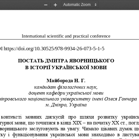
Zoom
Zoom
Out
In
International scientific and practical 
conference
I
https
://
doi
.
org
/10.30525/978
-
9934
-
26
-
073
-
5
-
1
-
5
ПОСТАТЬ ДМИТРА ЯВОРН
ИЦЬКОГО 
В ІСТОРІЇ УКРАЇНСЬКО
Ї МОВИ
Майборода
Н.
Г.
кандидат філологічних наук, 
доцент кафедри української мови
іпровського національного університету імені Олеся Гончара
м.
Дніпро, Україна
 контексті  мовних  дискусій  про  шляхи  розвитку  українсь
турної мови, що точилися в кінці ХІХ 
–
на початку ХХ
ст., погл
ворницького заслуговують на увагу. Чи
мало цікавих думок щ
ку  і  функціонування  української  мови  знаходимо  в  листува