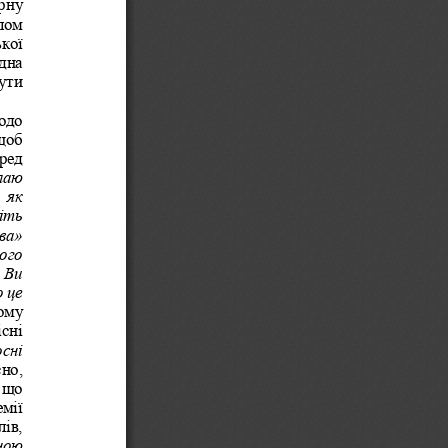
рну 
лом 
кої 
дна 
ути 
одо 
щоб 
ред 
лаю 
  як 
іть 
ва»
ого 
 Ви 
 це 
ому 
сні 
сні 
но, 
 що 
мії 
ів, 
ною 