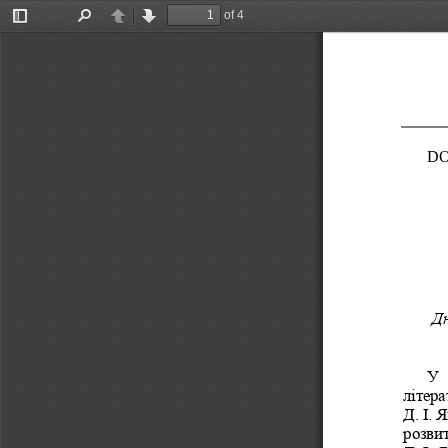
of 4
Toggle
Find
Previous
Next
Sidebar
DO
Дн
У 
літера
Д.
І.
Я
розвит