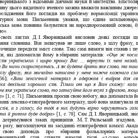
ворницького з відомими діячами науки й
мистецтва. Епістоля
ину цього видатного вченого можна вважати важливим джере
ослідження  його  поглядів  на
проблему  нормалізації  українсь
атурної  мови.  Письменник  уважав,  що  єдина  загальнонаро
ська мова повинна  базуватися  на  народнорозмовній основі, б
ю».
своїх  листах  Д.
І.
Яворницький  висловив  деякі  погляди  щ
ння  словника. 
Він  записував  не  лише  слово,  а  цілу  фразу,  
очніше передати зміст слова. Такі самі вимоги він ставив і пе
,  які  допомагали  йому  в
збиранні  матеріалів: 
«Оце  ж  поси
лів  українських  і  щиро  прошу  Вас  ...  вернути  їх  мені  назад,
и Ви ними скористуєтесь. А як будете брати яке слово, то пиш
цілу фразу, яка звичайно написана у мене нижче кожного сло
56]; 
«Ваш  лексичний  матеріал  я  одержав  і  вибрав  для  св
ка  декілька  хороших  слів.  Тільки  от  що  я  Вам  скажу:  коли 
е яке українське слово, то записуйте його вкупі з фразою, якщо
» 
[1, с.
71]. Письменник просив свою небогу, яка допомагала 
й
анні лексико
-
етнографічного матеріалу, щоб вона записувала пі
слів, а з голосу, бо тоді в них будуть вірно чергуватись голо
 та й ритма буде добра»
[1, с.
78]. Сам Д.
І.
Яворницький, звіс
  дотримувався  таких  принципів.  М
.
Т.
Рильський  згадував, 
  разу,  виголошуючи  на  засіданні  етнографічної  комісії  Акаде
  свою   доповідь   про   збирання   фольклорних   матеріал
ворницький  став  співати  народні  пісні 
«з
суто  народ