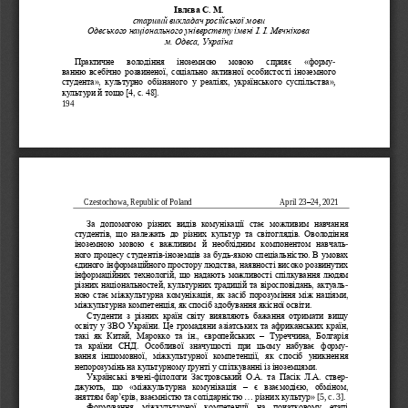
Івлєва
С.
М.
старший викладач російської мови
Одеського націон
ального універстету імені І.
І.
Мечнікова
м. Одеса, Україна
Практичне   володіння   іноземною   мовою   сприяє 
«
форму
-
ванню  всебічно  розвиненої,  соціально  активної  особистості  іноземного 
студента
»
,  культурно  обізнаного  у  реаліях,  українського  суспільства
»
, 
культ
ури й тощо [4, c. 48].
194
Czestochowa
, Republic of Poland
April
2
3
–
24
, 2021
За  допомогою  різних  видів  комунікації  стає  можливим  навчання 
студентів,  що  належать  до  різних  культур  та  світоглядів.  Оволодіння 
іноземною  мовою  є  важливим  й  необхідним  компонентом  навчаль
-
ного процесу студентів
-
іноземців за будь
-
як
ою спеціальністю. В умовах 
єдиного інформаційного простору людства, наявності високо розвинутих 
інформаційних технологій, що надають можливості спілкування людям 
різних національностей, культурних традицій та віросповідань, актуаль
-
ною стає міжкультурна к
омунікація, як засіб порозуміння між націями, 
міжкультурна компетенція, як спосіб здобування якісної освіти.
Студенти  з  різних  країн  світу  виявляють  бажання  отримати  вищу 
освіту у ЗВО України. Це громадяни азіатських та африканських країн, 
такі  як  Китай,  М
арокко  та  ін.,  європейських 
–
Туреччина,  Болгарія 
та  країни  СНД.  Особливої  значущості  при  цьому  набуває  форму
-
вання  іншомовної,  міжкультурної  компетенції,  як  спосіб  уникнення 
непорозумінь на культурному ґрунті у спілкуванні із іноземцями.
Українські  вчен
і
-
філологи  Застровський  О.А.  та  Пасік  Л.А.  ствер
-
джують,  що 
«
міжкультурна  комунікація 
–
є  взаємодією,  обміном, 
зняттям бар
’
єрів, взаємністю та солідарністю ... різних культур
»
[5, c.
3].
Формування  міжкультурної  компетенції  на  початковому  етапі 