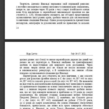
Творчість  Антоніо  Вівальді  переживає  свій  справжній  ренесанс 
і постійно знаходиться в центрі наукових та виконавських заціка
влень, 
попри те, що заледве через 30 років з часу смерті італійського 
митця 
вона була виключена із європейської виконавської практики на дв
а 
століття [1; 120]. Музикознавча спільнота, що об’єднує представ
ників 
музикознавчих шкіл різних країн, зробила чимало для систематиза
ції 
та вивчення спадщини Вівальді. Однак роззосередженість прижиттє
вих 
нотодруків, автографів та рукописних копій по приватних та місь
ких 
14 
Riga, Latvia                                                   
             July 16
–
17, 2021
архівах різних міст Італії та низки європейських держав (на дан
ий час 
далеко  не  всі  партитури  А.  Вівальді  знайдено  чи  ідентифіковано)
зробила  їх  недоступними  для  широкого  кола  дослідників.  Через 
це  низка  творів  митця  досі  не  т
ільки  не  посіла  належно  місця 
в  виконавському  репертуарі,  а  й  залишається  так  званою  «білою 
плямою»
музикознавчого пізнання про Вівальді.
Партитурами, що досі очікують на своє вивчення, є два concerto 
grosso для флаутіно (флейти піколо) в C dur (опус 44, RV 443 та
 опус 
44, RV 444) та concerto grosso a
-
moll (та опус 44, RV 445). Не зважаючи 
на відсутність документальних підтверджень часу написання та на
явно
- 
сті прижиттєвого видання на основі стилістичного аналізу та пор
івня
- 
ння  і  з  іншими  творами  пізнього  періоду,  можемо  зробити  висно
- 
вок, що всі три
концерти написані в приблизно за 10 років до смерті 
композитора.  На  інтернет  сторінці  міжнародної  нотної  бібліотеки
Петруччі  [Petrucci  Music  Library;  2]  зазначено,  що  Concerto  gro
sso 
C 
–
dur  (опус  44,  RV  443)  закінчений  на  рубежі  1728–29  років, 
за 12 років до смерті композитора. На основі очевидної стилісти
чної 
близькості,  припускаємо,  що  поява  всіх  трьох  концертів  збігаєть
ся 
із  візитом  А.  Вівальді  до  міста  Трієст  (ймовірно  задля  аудієнці
ї 