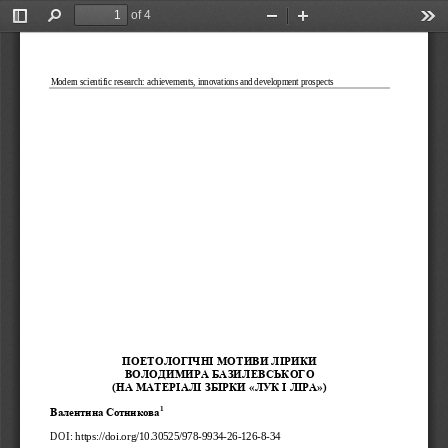
of 4
Toggle
Find
Zoom
Zoom
Too
Sidebar
Out
In
Modern scientific research: achievements, innovations and development prospects
ПОЕТОЛОГІЧНІ МОТИВИ 
ЛІРИКИ 
ВОЛОДИМИРА БАЗИЛЕВСЬ
КОГО 
(НА МАТЕРІАЛІ ЗБІРКИ
«ЛУК І ЛІРА»)
1
В
алентина Сотникова
DOI
:  h
ttps://doi.org/10.30525/978-
9934-
26-
126-8-
34 