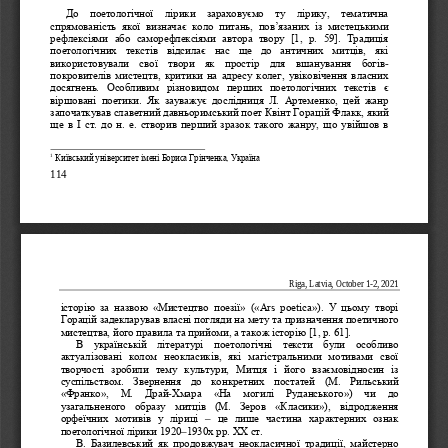
Д
о  поетологічної  лірики  зараховуємо  ту  лірику,  тематична 
спрямованість  якої  визначає  коло  питань,  пов’язаних  із  мистецькими 
рефлексіями  або  саморефлексіями  автора  твору  [1,  p.  59].  Традиція 
поетологічних  текстів  відсилає  нас  ще  до  античних  митців,  які 
-
вико   ристовували  свої  твори  як  простір  для  вшанування  богів
покровителів мистецтв, критики на адресу колег, увіковічення власних 
досягнень.  Особливим  різновидом  перших  поетологічних  текстів  є 
віршовані  поетики.  Як  зауважує  дослідниця  Л.  Артеменко,  цей  жанр 
започаткував славетний давньоримський поет Квінт Горацій Флакк, який 
ще в І ст. до н. е. створив перший зразок такого жанру, що увійшов в 
1
Київський університет імені Бориса Грінченка, Україна
114
Riga, Latvia, October 1
-2, 20  21 
історію  за  назвою  «Мистецтво  поезії»  («Ars  poetica»).  У  цьому  творі 
Горацій задекларував власні погляди на мету та признач
ення поетичного 
мистецтва, його правила та прийоми, а також історію [1, p. 61].
В  українській  літературі  поетологічні  тексти  були  особливо 
актуалізовані  колом  неокласиків,  які  магістральними  мотивами  свої 
творчості  зробили  тему  культури,  Митця  і  його  взаєм
овідносин  із 
суспільством.  Звернення  до  конкретних  постатей  (М.  Рильський 
-
«Франко»,   М.   Драй
Хмара   «На   могилі   Руданського»)   чи   до 
узагальненого  образу  митців  (М.  Зеров  «Класики»),  відродження 
– 
орфеїчних  мотивів  у  ліриці 
це  лише  частина  характерних  ознак 
–
поетологічної лірики 1920
1930х рр. ХХ ст. 
В.  Базилевський  як  продовжувач  неокласичної  традиції,  майстерно 