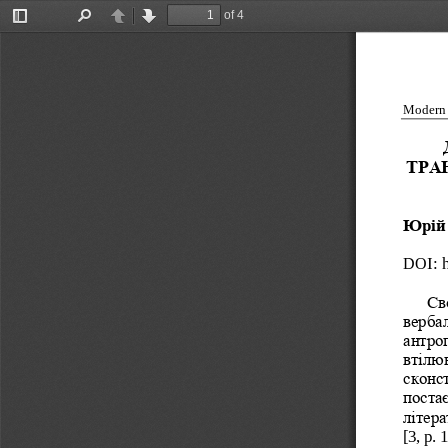
of 4
Toggle
Find
Previous
Next
Sidebar
Modern s
ТРА
Юрій
DOI
: 
Св
верба
антро
втілюв
ско нс
постає
літера
[3, p. 