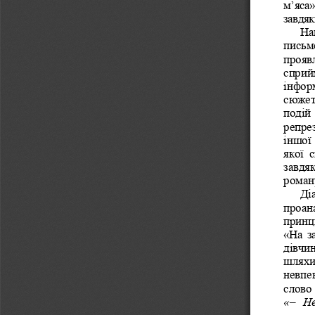
м’яса»
завдяк
На
письме
прояв
сприй
інфор
сюжет
подій 
репрез
іншої
якої  
завдяк
роман
Ді
проана
принци
«На з
дівчи
шляхи 
невпев
слово
«
– 
Не