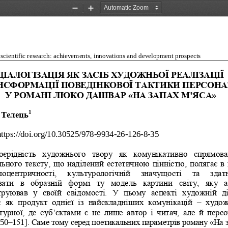
Zoom
Zoom
Out
In
cientific research: achievements, innovations and development prospects
ДІАЛОГІЗАЦІЯ ЯК ЗАСІ
Б ХУДОЖНЬОЇ РЕАЛІЗАЦІЇ 
НСФОРМАЦІЇ ПОВЕДІ
НКОВОЇ ТАКТИКИ ПЕРСОНА
У РОМАНІ ЛЮКО ДАШВАР
«НА ЗАПАХ М’ЯСА»
1
 Телець
https://doi.org/10.30525/978-
9934-
26-
126-
8-35 
оєрідність  художнього  твору  як  комунікативно  спрямова
льного тексту, що наділений естетичною цінністю, полягає в 
поцентричності,   культурологічній   значущості   та   здатн
ати  в  образній  формі  ту  модель  картини  світу,  яку  а
труював  у  своїй  свідомості.  У  цьому  аспекті  художній  д
– 
  як  продукт  однієї  із  найскладніших  комунікацій 
худож
турної,  де  суб’єктами  є  не  лише  автор  і  читач,  але  й  перс
150–
151]. Саме тому серед поетикальних параметрів роману «На з