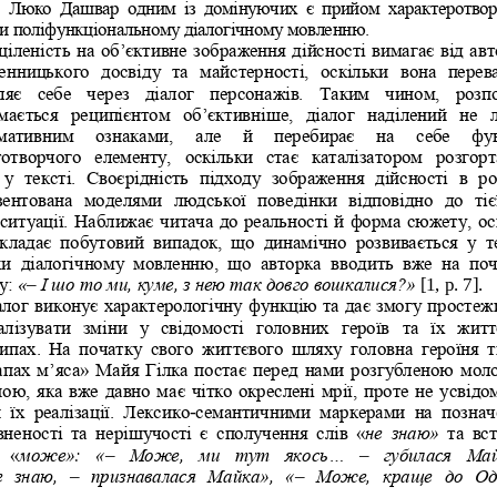
  Люко  Дашвар  одним  із  домінуючих  є  прийом  характеротвор
и поліфункціональному діалогічному мовленню. 
ціленість на об’єктивне зображення дійсності вимагає від авт
нницького  досвіду  та  майстерності,  оскільки  вона  п
ерев
ляє  себе  через  діалог  персонажів.  Таким  чином,  розпо
мається  реципієнтом  об’єктивніше,  діалог  наділений  не  
мативним   ознаками,   але   й   перебирає   на   себе   фун
отворчого  елементу,  оскільки  стає  каталізатором  розгорт
 у  тексті.  Своєрідність  підходу  зображення  дійсності  в  р
ентована  моделями  людської  поведінки  відповідно  до  тієї
 ситуації. Наближає читача до реальності й форма сюжету, ос
складає  побутовий  випадок,  що  динамічно  розвиваєть
ся  у  т
и  діалогічному  мовленню,  що  авторка  вводить  вже  на  поч
«
– 
[1, p. 7].
у: 
І шо то ми, куме, з нею так довго вошкалися?» 
алог виконує характерологічну функцію та дає змогу простежи
лізувати  зміни  у  свідомості  головних  ге
роїв  та  їх  жит
пах.  На  початку  свого  життєвого  шляху  головна  героїня  т
апах м’яса» Майя Гілка постає перед нами розгубленою мол
ною, яка вже давно має чітко окреслені мрії, проте не усвідо
-
 їх  реалізації.  Лексико
семан
тичними  маркерами  на  познач
неності  та  нерішучості  є  сполучення  слів  «
не  знаю» 
та  вс
– 
– 
  «
може»:  «
Може,  ми  тут  якось... 
губилася  Май
– 
–
  знаю, 
признавалася  Майка»,  «
Може,  краще  до  Од