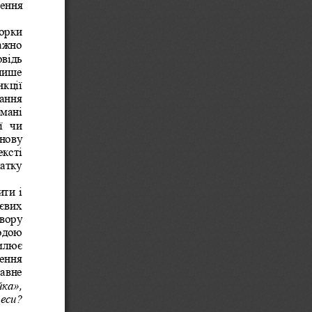
ення 
орки 
ажно 
відь 
лише 
кції 
ання 
омані 
  чи 
нову 
ексті 
атку 
ти і 
тєвих 
вору 
одою 
млює 
ення 
тавне 
ка», 
еси? 