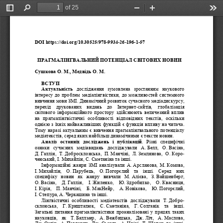
of 25
Toggle
Find
Zoom
Zoom
Too
Sidebar
Out
In
DOI https://doi.org/10.30525
/978
-
9934
-
26
-
196
-
1
-
57
ПРАГМАЛІНГВАЛЬНИЙ ПОТЕНЦІАЛ СВІТОВИХ НОВИН
Сушкова О.
М., Медвідь О.
М.
ВСТУП
Актуальність
дослідження  зумовлена  зростанням  наукового 
інтересу до проблем медіалінгвістики, до можливостей системного 
вивчення мови ЗМІ.
Динамічний розвиток сучасного медіади
скурсу, 
перехід  друкованих  видань  до  Інтернет
-
сайтів,  глобалізація 
світового  інформаційного  простору здійснюють  величезний  вплив 
на  прагмалінгвістичні
особливості  відповідних  текстів,  оскільки 
однією з їхніх найважливіших функцій є функція впливу на читача
. 
Тому наразі актуальним є вивчення прагмалінгвального потенціалу 
медіатекстів, серед яких найбільш динамі
чними є тексти новин.
Аналіз  останніх  дослід
жень  і  публікацій
.  Різні  специфічні 
ознаки  сучасних  медіавидань  досліджували  А.
Белл,  О.
Васіна, 
Д.
Галлін
,  Т.
Добросклонська,  П.
Манчіні,  Л.
Землянова,  О.
Коро
-
ченський, І.
Михайлін, С.
Сметаніна та інші.
Інформаційні жанри ЗМІ аналізували А.
Арсланова, 
М.
Комова, 
І.
Михайлін,  О.
Парубець,  О.
Погорєлий  та  інші.  Серед  них 
специфіку  новин  як  жанру  вивчали  М.
А
лієва,  З.
Вайшенберг, 
О.
Васіна,  Д.
Галлін,  І.
Жиленко,  Ю.
Здробилко,  О.
Квасниця, 
І.
Кірія,  П.
Манчіні,  Б
.
МакНейр,  А.
Новікова,  Ю.
Погорєлий, 
І.
Сте
пура, А.
Черкашина та інші.
Лінгвістичні  особливості  медіатекстів  досліджували  Т.
Добро
-
склонська,  Г.
Кри
шталюк,  С.
Сметан
іна,  Г.
Солганік  та  інші. 
Загальні питання прагмалінгвістики проаналізовані у працях таких 
науковців,  як  Т.
Баллмер,  А.
Вежбицька,  Дж
.
Ліч,  А.
Маслова, 
Дж.
Остін,  А.
Павлович,  Дж.
Сьорль,  А.
Цвікі,  Т.
Шопен  та  інші. 