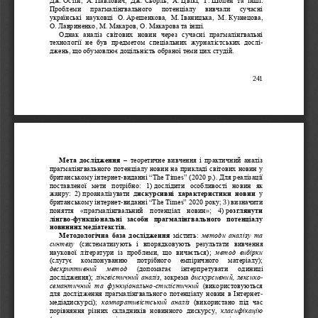
Проблеми   прагмалінгваль
ного   потенціалу   вивчали   сучасні 
українські  науковці  О.
Арешенкова,  М.
Іваницька,  М.
Кузнецова, 
О.
Лавринен
ко, М.
Макаров, О.
Макарова та інші.
Однак  а
наліз  світових  новин  через  сучасні  прагмалінгвальні 
технології  не  був  предметом  спеціальних  журналістських
дослі
-
джень, що обумовлює доцільність обраної теми цих студій.
241
Мета дослідження
–
теоретичне вивчення і практичний аналіз 
прагмалінгвального потенц
іалу новин на прикладі світових новин у 
британському інтернет
-
виданні “The Times” (2020
р.). Для реалізаці
ї 
поставленої  мети  потрібно:  1)
д
ослідити  особливості  новин  як 
жанру:  2)
проаналізувати  д
искурсивні  характеристики  новин 
у 
британському інтернет
-
видан
ні “The Times” 2020
року;
3)
визначити 
поняття  «прагмалінгвальний  потенціал  новин»;  4)
р
озглянути 
лінгво
-
ф
у
нкціональні  засоби  прагмалінгвального  потенціалу 
новинних медіатекстів.
містить:
методи аналізу та 
Методологічна база
дослідження
синтезу 
(систематизують  і  впорядковують  результати 
вивчення 
наукової  літератури  із  проблеми,  що  вичається)
; 
метод  вибірки 
(сл
угу
є   компонуванню   потрібного   емпіричного   матеріалу);
дескриптивний
метод 
(
допомагає   інтерпретувати
одиниці
дослід
ження)
лінгвістичний аналіз
, зокрема 
дискурсивний, лексико
; 
-
семантичний  та  функціонально
-
стилістичний 
(
використовуються 
для дослідження прагмал
інгвального потенціалу новин в Інтернет
-
медіадискурсі); 
компаративістський  аналіз 
(використано  під  час 
порівняння  різних  складників  новинного  дискурсу, 
класифікацію 
(послуговувалися  під  час  структурування  прагмалінгвальних 