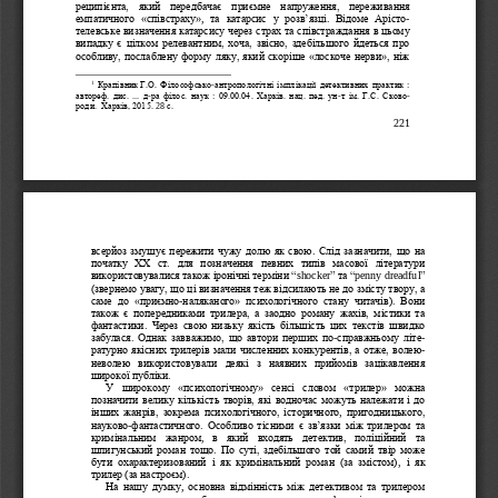
реципієнта
,  який  передбачає
приємн
е
напруження,  переживання 
емпатичного 
«
співстрах
у»
, 
та
катарси
с
у
розв
’
яз
ці
. 
Відоме 
Ар
і
ст
о
-
т
елевське 
визначення катарсису через страх та 
співстраждання
в 
ць
ому 
випадку є цілком релевантним, х
оча, звісно, 
здебільшого
йдеться про 
особлив
у, послаблену форму 
ляку
, який скоріше «лоскоче нерви», ніж 
1
Крапівник
Г
.
О
.
Філософсько
-
антропологічні імплікації детективних практик
: 
автореф. дис. ... д
-
ра філос. наук : 09.00.04
.
Харків. нац. пед. ун
-
т ім. Г.С. Сково
-
роди.  Харків, 2015. 
с
28 
.
221
всерйоз змушує пережити чужу долю як свою
.
Слід зазначити, що 
на 
початку  ХХ  ст.  для  позначення  певних  типів  масової  літератури 
використовувалися також 
іронічні 
терміни
“
shocker
” та “
penny
dreadful
”
(звернемо увагу, що ці визначення теж відсилають 
не до змісту твору, а 
саме  до  «приємно
наляканого»  психологічного  стану
читачів)
.  В
они 
-
також  є  попередниками  трилер
а
,  а  заодно
роману  жахів,  містики  та 
фан
тастики.  Через  свою  низьку  якість  більшість  цих 
текстів
швидко 
забулася
.  О
днак 
завважимо, 
що  автори  перших  по
справжньому  літе
-
-
ратурно якісних трилерів мали 
численних конку
рентів, а отже, 
волею
-
неволею
використовува
л
и  деякі  з  наявних  прийомів  зацікавлення 
широкої публіки.
У
широкому
«психологічному»  сенсі 
словом  «
трилер
» 
можна 
позначити велику
кількість творів, які 
водночас
можуть 
належати
і 
до 
інших  жанрів, 
зокрема
психологічного
,  історичн
ого
, 
пригодницького, 
науково
-
фантастичн
ого
.  Особливо  тісн
ими  є 
зв
’
язки
між  трилером  та
кримінальни
м
жанр
ом
, 
в  який  входять 
детектив,  поліційний  та 
шпигунський роман
тощо
. 
П
о суті, 
здебільшого
той самий твір
може 
бути  охарактеризований  і  як  кримінальний  роман  (за  змістом)
,
і  як 
трилер (за настроєм).
На  нашу  думку
,
основна  відмінність  між  детективом  та 
трилером