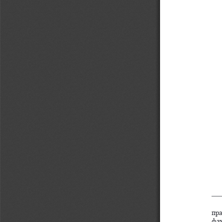
пра
фах