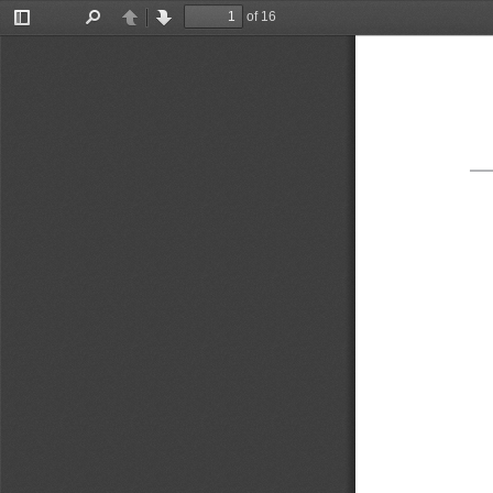
of 16
Toggle
Find
Previous
Next
Sidebar