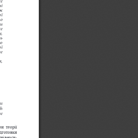
   
     
ї  
   
и 
е  
  
ь 
  
   
е  
, 
ss 
h  
e  
и  теорії 
дготовки 
універси
-