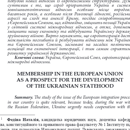
суттєвим   є   те,   що   серед   пріоритетів   України   в   системі
зовнішньополітичних     відносин     особливе     місце     впродовж
багатьох  років,  а  особливо  після  Революції  гідності,  російсько
агресії   на   сході   та   анексії   Криму,   посідає   співробітництво
з Європейським Союзом, що, відповідно, зміцнить позиції Україн
у  світовій  системі  міжнародних  відносин,  а  отже,  допомож
зміцнити  нашу  економіку  та  відбудувати  Українську  державу,
зруйновану війною. Варто зауважити, що євроінтеграція даст
можливість  поглибити  й  розбудувати  відносини  між  Україною
та   Європейським   Союзом,   засновані   на   засадах   політичної
асоціації  та  економічної  інтеграції,  і  тим  самим  сприятим
розвитку української державності.
Ключові слова: 
Україна, Європейський Союз, євроінтеграція
міжнародні відносини.
MEMBERSHIP IN THE EUROPEAN UNION
AS A PROSPECT FOR THE DEVELOPMENT
OF THE UKRAINIAN STATEHOOD
Summary.
 The study of the issue of the European integration proce
in  our  country  is  quite  relevant,  because  today,  during  the  war  wit
the  Russian  Federation,  Ukraine  urgently  needs  cooperation  with  th
Федіна Наталія,
  кандидатка  юридичних  наук,  доцентка  кафедр
1
ва, конституційного та приватного права факультету No 1 Інституту пі
івців для підрозділів Національної поліції Львівського державного 