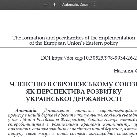
Zoom
Zoom
Out
In
The formation and peculiarities of the implementation 
of the European Union’s Eastern policy
DOI https://doi.org/10.30525/978-9934-26-
Наталія 
ЧЛЕНСТВО В ЄВРОПЕЙСЬКОМУ СОЮЗ
ЯК ПЕРСПЕКТИВА РОЗВИТКУ
УКРАЇНСЬКОЇ ДЕРЖАВНОСТІ
Анотація.
     Дослідження     питання     євроінтеграційного
процесу в нашій державі є досить актуальним, оскільки сьогодні
у  час  війни  з  Російською  Федерацією,  Україна  гостро  потребу
співробітництва   з   розвиненими   країнами   континенту,   що
є важливим етапом зовнішньої політики нашої держави, а отже
пошуку  свого  місця  в  новій  системі  міжнародної  спільноти
побудові  нових  відносин  із  європейськими  структурами.  Дуж