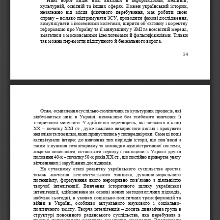
культурній, освітній
та інших сферах. Кожен український історик, 
незалежно  від  місця  фізичного  перебування,  має  робити  свою 
справу
–
всіляко підтримувати ЗСУ, проводити фахові дослідження, 
комунікувати з іноземними колегами, ширити об
’
єктивну і коректну 
інформацію про Україну
та її минувшину у ЗМІ та всесвітній мережі, 
змагатися з московськими ідеологемами й фальсифікаціями. Тільки 
так можна перемогти підступного й безжального ворога.
24
Отже, осмислення суспільно
-
політичних та культурних процесів, які 
відбуваються  нині  в  Україні
,  неможливе  без  глибокого  вивчення  її 
історичного минулого. У здійсненні перетворень, які почалися в кінці 
ХХ 
–
початку ХХІ ст., дуже важливо використати досвід і врахувати 
недоліки та помилки, яких припустились у попередні роки. Саме ці події 
активізували
інтерес до вивчення тих періодів історії, що пов
’
язані з 
часом існування тоталітаризму та командно
-
адміністративної системи, 
зокрема повоєнного, останнього періоду сталінщини в Україні другої 
половини 40
-
х 
–
початку 50
-
х років ХХ ст., що постійно приверта
є увагу 
вітчизняних і зарубіжних дослідників.
На  сучасному  етапі  розвитку  українського  суспільства  зростає 
також  значення  інтелектуального  чинника,  духовно
-
морального 
потенціалу,  формування  якого  нерозривно  пов
’
язано  з  діяльністю 
творчої 
інтелігенції.  Вивчення  історичного  шляху  української 
інтелігенції, здійснюване на основі нових методологічних підходів, 
набуває сьогодні, в умовах соціально
-
політичних трансформацій та 
війни  в  Україні,  особливо  актуального  наукового  і  соціально
-
політичного
змісту. Творча інтелігенція 
–
досить динамічна група в 
структурі  повоєнного  радянського  суспільства,  яка  перебувала  в 
процесі неперервного розвитку, зростання, оновлення. Визначаючи 