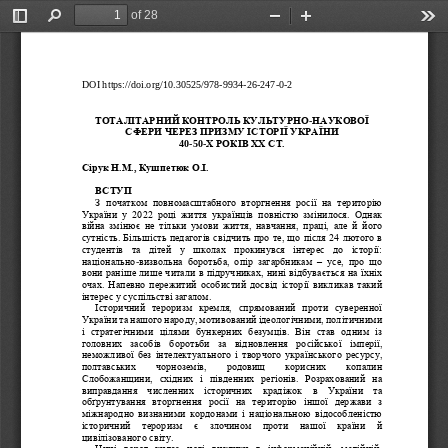
of 28
Toggle
Find
Zoom
Zoom
Too
Sidebar
Out
In
DOI
https://doi.org/10.30525/978
-
9934
-
26
-
247
-
0
-
2
ТОТАЛІТАРНИЙ КОНТРОЛЬ КУЛЬТУРНО
-
НАУКОВОЇ 
СФЕРИ ЧЕРЕЗ ПРИЗМУ ІСТОРІЇ УКРАЇНИ
40
-
50
-
Х РОКІВ ХХ СТ.
Сірук Н.М., Кушпетюк О.І.
ВСТУП
З  початком  повномасштабного  вторгнення  росії  на  територію 
України  у  2022  році  життя  українців  повністю  змінилося.  Однак 
війна  змінює  не  тільки  умови  життя,  навчання,  праці,  але  й  його 
сутність. Більшість педагогів свідчить про те, що після 24 лютого в 
студ
ентів  та  дітей  у  школах  прокинувся  інтерес  до  історії: 
національно
-
визвольна  боротьба,  опір  загарбникам 
–
усе,  про  що 
вони раніше лише читали в підручниках, нині відбувається на їхніх 
очах. Напевно пережитий особистий досвід історії викликав такий 
інтерес 
у суспільстві загалом.
Історичний  тероризм  кремля,  спрямований  проти  суверенної 
України та нашого народу, мотивований ідеологічними, політичними 
і  стратегічними  цілями  бункерних  безумців.  Він  став  одним  із 
головних  засобів  боротьби  за  відновлення  російсько
ї  імперії, 
неможливої без інтелектуального і творчого українського ресурсу, 
полтавських    чорноземів,    родовищ    корисних    копалин 
Слобожанщини,  східних  і  південних  регіонів.  Розрахований  на 
виправдання  численних  історичних  крадіжок  в  України  та 
обґрунтування  вт
оргнення  росії  на  територію  іншої  держави  з 
міжнародно  визнаними  кордонами  і  національною відособленістю 
історичний   тероризм   є   злочином   проти   нашої   країни   й 
цивілізованого світу.
Нині  ворог  кидає  нові  виклики  в  інформаційній,  медійній, 