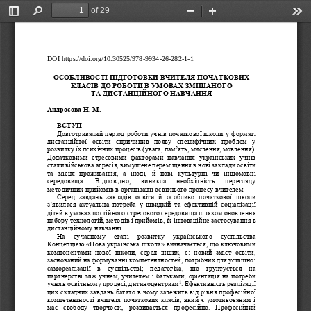
of 29
Toggle
Find
Zoom
Zoom
Too
Sidebar
Out
In
DOI
https
://
doi
.
org
/10.30525/978
-
9934
-
26
-
282
-
1
-
1
ОСОБЛИВОСТІ ПІДГОТОВКИ ВЧИТЕЛЯ ПОЧАТКОВИХ 
КЛАСІВ ДО РОБОТИ В УМОВАХ ЗМІШАНОГО
ТА 
ДИСТАНЦІЙНОГО НАВЧАННЯ
Андросова
Н.
М.
ВСТУП
Довготривалий період роботи учнів початкової школи у форматі 
дистанційної  освіти  спричинив  появу  специфічних  проблем  у 
розвитку їх психічних процесів (увага, пам
’
ять, мислення, мовлення). 
Додатковими  стресовими  факторами  навчання  українських  учнів 
стали військова агресія, вимушене переміщення в нові заклади освіти 
та  місця  проживання,  а  іноді,  й  нові  культурні  чи  іншомовні 
середовища.   Відповідно,   виникла   необхідність   перегляду 
методичних пр
ийомів в організації освітнього процесу вчителем.
Серед  завдань  закладів  освіти  й  особливо  початкової  школи 
з
’
явилася  актуальна  потреба  у  швидкій  та  ефективній  соціалізації 
дітей в умовах постійного стресового середовища шляхом оновлення 
набору технологій,
методів і прийомів, їх інноваційне застосування в 
дистанційному навчанні.
На   сучасному   етапі   розвитку   українського   суспільства 
Концепцією «Нова українська школа» визначається, що ключовими 
компонентами  нової  школи,  серед  інших,  є:  новий  зміст  освіти, 
засн
ований на формуванні компетентностей, потрібних для успішної 
самореалізації  в  суспільстві;  педагогіка,  що  ґрунтується  на 
партнерстві між учнем, учителем і батьками; орієнтація на потреби 
1
учня в освітньому процесі, дитиноцентризм
. Ефективність реалізації 
цих складних завдань багато в чому залежить від рівня професійної 
компетентності вчителя початкових класів, який є умотивованим і 
має  свободу  творчості,  розвивається  професійно.  Професійний 