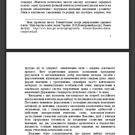
стандарт  «Вчитель  початкової  школи  закладу  загальної  середньої 
осв
іти» серед трудових функцій вчителя початкової школи вказує на 
функцію забезпечення і підтримки навчання, виховання і розвитку 
учнів в освітньому середовищі та родині, що охоплює, зокрема, такі 
1
Нова  українська  школа.  Концептуальні  засади  реформування  середньої 
освіти / Міністерство освіти і науки України. 2016 [Електронний ресурс]. Режим 
доступу: 
https://www.kmu.gov.ua/storage/app/media     /reforms/ukrainska
-
shkola
-
compressed.pdf
. 
1
трудові  дії  та  операції:  «визначення  мети  і  завдань  освітнього
процесу,  його  коригування  шляхом  зіставлення  проміжних 
результатів  із  запланованими;  добір  доцільних  методів,  засобів  і 
форм навчання, відповідно до визначених мети і завдань уроку, іншої 
форми  навчання  з  урахуванням  специфіки  змісту  навчального 
матеріалу
та  індивідуальних  особливостей  учнів;  використання  в 
освітньому  процесі  систем  теоретичних  знань  з  освітніх  галузей, 
2
визначених Державним стандартом початкової освіти»
та інше.
Виходячи  з  цих  положень  наголошуємо  на  потребі  постійного 
вдосконалення вчит
елів щодо вибору та поєднання методів навчання. 
Потужним чинником формування у молодших школярів позитивної 
мотивації до навчання, свідомого оволодіння компетентностями, як 
загальними,  так  і  спеціальними,  розвитку  творчих  здібностей  є 
майстерне   використанн
я   вчителем   слова,   взаємопов
’
язаного 
застосування словесних методів навчання. Важливо, щоб у вчителя 
була  сформована  готовність  до  поєднання  словесних  методів 
навчання,  що  дає  можливість  швидко  включатися  в  педагогічну 
діяльність,  успішно  вирішувати  складні
завдання,  які  виникають 
перед учителями початкових класів.
Важливо  чітко  усвідомлювати,  що  процес  вибору  методів 