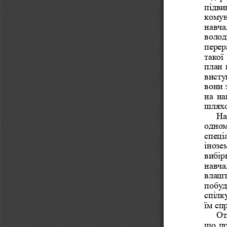
підви
комун
навча
волод
перер
такої
план 
висту
вони 
на на
шляхо
На
одном
спеці
інозе
вибір
навча
влашт
побуд
спілк
їм спр
От
що пр