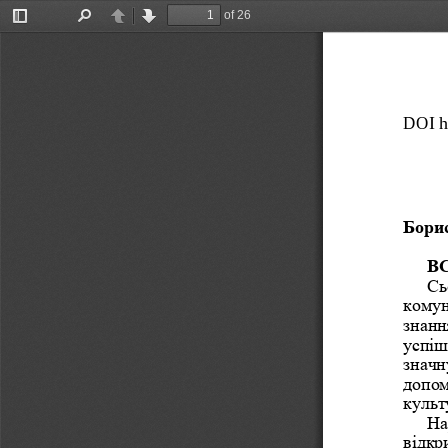
of 26
Toggle
Find
Previous
Next
Sidebar
DOI
h
Борис
В
Сь
комун
знанн
успіш
значн
допом
культ
На
відкр