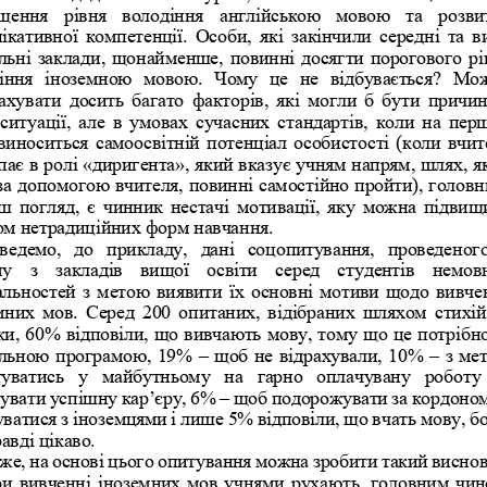
щення  рівня  володіння  англійською  мовою  та  розви
ікативної компетенції. Особи, які закінчили середні та в
льні заклади, щонайменше, повинні досягти порогового рі
і
ння  іноземною  мовою.  Чому  це  не  відбувається?  Мо
ахувати досить багато факторів, які могли б бути причи
 ситуації, але в умовах сучасних стандартів, коли на пер
виноситься самоосвітній потенціал особистості (коли вчит
пає в 
ролі «диригента», який вказує учням напрям, шлях, я
за допомогою вчителя, повинні самостійно пройти), головн
ш погляд, є чинник нестачі мотивації, яку можна підвищ
м нетрадиційних форм навчання.
ведемо,  до  прикладу,  дані 
соцопитування,  проведеного
у  з  закладів  вищої  освіти  серед  студентів  немов
альностей з метою виявити їх основні мотиви щодо вивче
мних мов. Серед 200 опитаних, відібраних шляхом стихій
ки, 60% відповіли, що вивчають мову, том
у що це потрібно
льною програмою, 19% 
–
щоб не відрахували, 10% 
–
з ме
уватись  у  майбутньому  на  гарно  оплачувану  роботу 
увати успішну кар
’
єру, 6% 
–
щоб подорожувати за кордоном
уватися з іноземцями і лише 5% відповіли, що вч
ать мову, бо
авді цікаво.
же, на основі цього опитування можна зробити такий виснов
и вивченні іноземних мов учнями рухають, головним чин