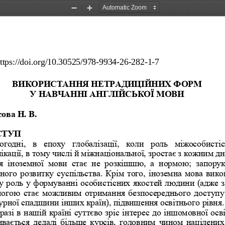
Zoom
Zoom
Out
In
ttps://doi.org/10.30525/978
-
9934
-
26
-
282
-
1
-
7
ВИКОРИСТАННЯ НЕТРАДИЦІЙНИХ ФОРМ
У НАВЧАННІ АНГЛІЙСЬКОЇ МОВИ
ова Н. В.
СТУП
огодні,  в  епоху  глобалізації,  коли  роль  міжособистіс
ікації, в тому числі й міжнаціональної, зростає з кожним дн
я  іноземної  мови  стає  не  розкішшю,  а  нормою;  запору
ного розвитку суспільства. Крім того, іноземна мова вико
у роль у формуванні особистісних якостей людини (адже за
огою стає можливим отримання безпосереднього доступу
урної спадщини інших країн), підвищення освітнього рівня.
разі в нашій країні суттєво зріс інтерес до іншомовної осві
ивається дедалі більше курсів, головним чином націлених