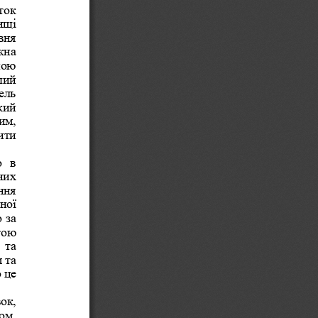
ток 
ищі 
вня 
жна 
ною 
ший 
ель 
кий 
им, 
ити 
  в 
них 
ння 
ної 
 за 
тою 
 та 
 та 
 це 
ок, 
ом, 