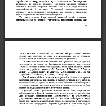
сприймаючи та генеруючи нові відчуття та почуття, що безпосередньо 
впливають  на  розумові  процеси.  Неперервна  еволюція  людської 
свідомості  визначає  напрямок  наукових  дос
ліджень  щодо  вивчення 
закономірностей  її  існування.  У
контексті  музично
-
виконавської 
діяльності  ці  дослідження  є
важливими  для  розкриття  актуальних 
питань формування виконавської майстерності.
На  даний  момент,  існує  значний  науковий  досвід  у
вивченні 
мисле
ння  взагалі  та  фахового  у
музичному  виконавстві  зокрема.  Цей 
93
досвід  включає  різноманітні  дослідження,  які  розглядають  взаємо
-
зв’язок  цих  категорій  не  лише  у
музикознавстві,  але  й
у
суміжних 
галузях, таких як психологія, етика, естетика та філософія.
Ця 
методологічна  основа  дозволяє  нам  зрозуміти  складні  процеси 
мислення  та  їх  вплив  на  формування  виконавської  майстерності. 
Зокрема,  значний  внесок  у
дослідження  даної  спрямованості  внесли 
1
2
відомі  як  українські  науковці  (М.
Давидов
,
І.
Ляшенко
,  В.
Моска
-
3
4
5
6
ленко
І.  Пясковський
,  В.
Самітов
,  О.
Самойленко
,  ін.),  як  так 
,
7
8
9
і
зарубіжні (D.
Goleman
,
E.
Laszlo
, J.
Liang
, ін.).
Даний науковий базис дозволяє нам зрозуміти різноманіття проявів 
мислення в
музичному виконавстві, а
також розглянути його в
плив на 
естетичний досвід слухача та етичні аспекти виконавської майстерності 
і
становить важливу складову у
вивченні музичного мистецтва та його 
впливу на людське мислення та почуттєвий досвід.
Сучасний  рівень  зразкового  виконавства  та  його  теоретичного 
о
бґрунтування  у
фаховій  науково
-
методичній  літературі  дає  підстави 
для  розгляду  співвідношення 
емоціонального
та 
раціонального
у
музично
-
виконавському  процесі  як  складових  майстерності  вико
-
навця, що і
визначає направленість даного дослідження. Її актуальн
ість 
менш  болісна  в
середовищі  окремих  однодумців,  замкнених  педаго
-