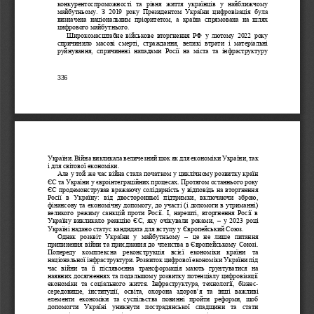
конкурентоспроможності  та  рівня  життя  українців  у  найближчому 
майбутньому.  З  2019  року  Президентом  України  цифровізація  була 
визначена  національним  пріоритетом,  а  країна  спрямована  на  шлях 
цифрового ма
йбутнього.
Широкомасштабне  військове  вторгнення  РФ  у  лютому  2022  року 
спричинило  масові  смерті,  страждання,  великі  втрати  і  матеріальні 
руйнування,  спричинені  нападами  Росії  на  міста  та  інфраструктуру 
336
України. Війна викликала величезний шок як для економік
и України, так 
і для світової економіки.
Але у той же час війна стала початком у циклічному розвитку країн 
ЄС та України у євроінтеграційних процесах. Протягом останнього року 
ЄС продемонстрував вражаючу солідарність у відповідь на вторгнення 
Росії  в  Украї
ну:  від  двосторонньої  підтримки,  включаючи  зброю, 
фінансову та економічну допомогу, до участі (і допомоги в утриманні) 
великого  режиму  санкцій  проти  Росії.  І,  нарешті,  вторгнення  Росії  в 
Україну  викликало  реакцію  ЄС,  яку  очікували  роками, 
–
у  2023  році 
Укр
аїні надано статус кандидата для вступу у Європейський Союз. 
Однак  розквіт  України  у  майбутньому 
–
це  не  лише  питання 
припинення війни та приєднання до членства в Європейському Союзі. 
Попереду  комплексна  реконструкція  всієї  економіки  країни  та 
національно
ї інфраструктури. Розвиток цифрової економіки України під 
час  війни  та  її  післявоєнна  трансформація  мають  грунтуватися  на 
наявних досягненнях та подальшому розвитку потенціалу цифровізації 
економіки  та  соціального  життя.  Інфраструктура,  технології,  бізнес
-
середовище,  інституції,  освіта,  охорона  здоров
’
я  та  інші  важливі 
елементи  економіки  та  суспільства  повинні  пройти  реформи,  щоб 
допомогти  Україні  уникнути  пострадянської  спадщини  та  стати 