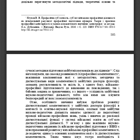
доцільно  переглянути  методологічні  підходи,  теоретичні  основи  та 
1
Ягупов В. В. Професійна суб
’
єктність, суб
’
єкт військово
-
професійної діяльності 
як  інтегральний  результат  професійної  підготовки  офіцерів. 
Теорія  і  практика 
професійної майстерності в умовах ціложиттєвого навчання: моно
графія / за заг ред. 
О.А. Дубасенюк. 
–
Житомир: Вид
-
во Рута, 2016. 
–
С. 223. ISBN 978
-
617
-
581
-
300
-
3 
http://lib.iitta.gov.ua/705111/1/ 
505
2
;
3
сучасні методики підготовки майбутніх науковців як дослідників
. Слід 
4
наголошувати, що саме від розвиненості їх професійної 
компетентності
, 
важливими  компонентами  якої  є  методологічна,  методична  та 
діагностувальна  види  компетентності  майбутніх  докторів  філософії, 
залежить  результативність  та  якість  їх,  з  одного  боку,  військово
-
професійної  підготовленості  до  виконання  як  повся
кденних,  так  і 
бойових завдань за призначенням, а з іншого 
–
успішність майбутньої 
науково
педагогічної  діяльності,  тобто  між  ними  має  існувати 
-
безпосередній зв
’
язок і взаємозумовленість
Отже,   особливого   значення   набуває   проблема   розвитку 
діагностувальної 
компетентності  у  майбутніх  докторів  філософії  в 
контексті  їх  освітньо
-
наукової  підготовки,  оскільки  їхня  майбутня 
науково
-
педагогічна  діяльність  вимагає  здатності  до  педагогічної 
проекції  військово
-
професійних  знань,  умінь  і  навичок  до  реалізації 
діагносту
вальної  функції  у  системі  військової  освіти  як  суб
’
єкта 
діагностувальної  діяльності.  У  зв
’
язку  з  цим  важливим  науково
-
педагогічним завданням їх військово
-
професійної підготовки у ВВНЗ є 
цілеспрямований розвиток у них військово
-
професійної компетентності, 
д
е водночас одним із основних компонентом якої є їх діагностувальна 
компетентність.   Таким   чином   існує   гостра   необхідність   її 