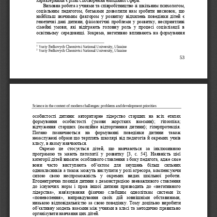
Виховна робота з учнями та співробітництво зі шкільним психологом, 
соціальним  педагогом,  батьками  дозволили  нам  зробити  висновок,  що 
найбільш  значимим  фактором  у  розвитку  відхилень  поведінки  д
ітей  є 
генетичні дані дитини, фізіологічні проблеми у розвитку, несприятливі 
сімейні  умови,  які  відіграють  головну  роль  у  процесі  соціалізації  в 
освітньому  середовищі.  Зокрема,  негативно  впливають  на  формування 
 Yuriy Fedkovych Chernivtsi National University, Ukraine 
1
 Yuriy Fedkovych Chernivtsi National University, Ukraine 
2
53 
Science in the context of modern challenges: problems and development priorities
особистості  дитини:  авторитарне  лідерство  ста
рших  на  всіх  етапах 
формування   особистості   (умови   жорстких   взаємин);   гіпоопіка; 
відчуження  старших  (емоційне  відторгнення  дитини);  гіперпротекція. 
Погано  позначаються  на  формуванні  поведінки  дитини  також 
незаслужені образи що терплять школярі від педагогів
й окремих учнів 
класу, в якому навчаються. 
Окремо  це  стосується  дітей,  що  навчаються  за  інклюзивною 
програмою  та  мають  патології  у  розвитку  [3,  с.
54].  Наявність  цієї 
категорії дітей вимагає особливого ставлення з боку педагога, адже саме 
вони  часто  вист
упають  об’єктом  для  знущань  більш  сильних 
однокласників а також можуть виступати у ролі агресора, компенсуючи 
силою  свою  неспроможність  у  окремих  видах  шкільної  роботи. 
Егоцентрична позиція дитини з демонстрацією зневажливого ставлення 
до  існуючих  норм  і  прав  іншої  дитини  призводить  до  «негативного 
лідерства»,  нав'язування  фізично  слабшим  одноліткам  системи  їх 
«поневолення»,  виправдування  своїх  дій  зовнішніми  обставинами, 
низькою відповідальністю за свою поведінку. Тому доцільно виробити 
об’єктивну модель в
заємин між учнями в класі та методично правильно 
організувати навчання цих дітей.