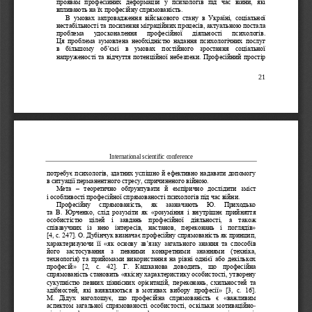
проявам  професійних  деформацій  у  психологів  під  час  війни,  які 
впливають на їх професійну спрямованість.
В  умовах  запро
вадження  військового  стану  в  Україні,  соціальної 
нестабільності та посилення міграційних процесів, актуальною постала 
проблема   удосконалення   професійної   діяльності   психологів. 
Ця  проблема  зумовлена  необхідністю  надання  психологічних  послуг 
в  більшому  об’
ємі  в  умовах  постійного  зростання  соціальної 
напруженості та відчуття потенційної небезпеки. Професійний простір 
21
International 
scientific conference
потребує психологів, здатних успішно й ефективно надавати допомогу 
в ситуації перманентного стресу, спричиненого війною. 
Мета
–
т
еоретично  обґрунтувати  й  емпірично  дослідити  зміст 
і особливості професійної спрямованості психологів під час війни. 
Професійну   спрямованість,   як   зазначають   Ю.   Приходько 
та  В.  Юрченко,  слід  розуміти  як  «розуміння  і  внутрішнє  прийняття 
особистістю  цілей 
і  завдань  професійної  діяльності,  а  також 
співзвучних  із  нею  інтересів,  настанов,  переконань  і  поглядів» 
[4, с. 247]. О. Дубінчук визначає професійну спрямованість як принцип, 
характеризуючи  її  «як  основу  зв’язку  загального  знання  та  способів 
його  застосу
вання  з  певними  конкретними  знаннями  (техніка, 
технологія) та прийомами використання на рівні однієї або декількох 
професій»  [2,  с.  42].  Г.  Кашканова  доводить,  що  професійна 
спрямованість становить «якісну характеристику особистості, утворену 
сукупністю  пе
вних  ціннісних  орієнтацій,  переконань,  схильностей  та 
здібностей,  які  виявляються  в  мотивах  вибору  професії»  [3,  с.  16]. 
М.  Дідух  наголошує,  що  професійна  спрямованість  є  «важливим 
аспектом  загальної  спрямованості  особистості, оскільки  мотиваційно
-