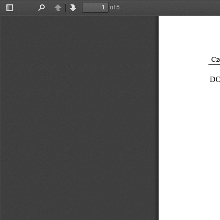
of 5
Toggle
Find
Previous
Next
Sidebar
Cz
DO