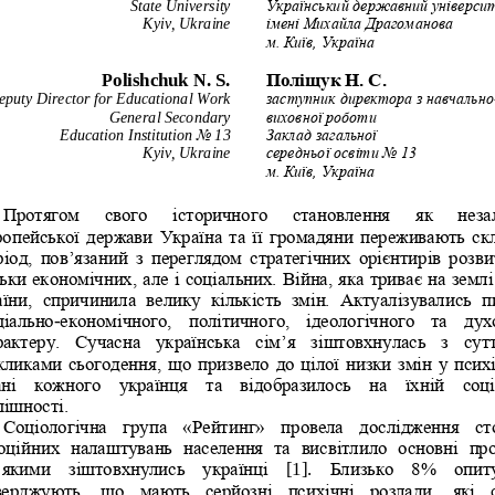
State University
Український державний універси
Kyiv, Ukraine
імені Михайла Драгоманова
м. Київ, Україна
Polishchuk N. S.
Поліщук Н. С. 
puty Director for Educational 
W
ork
заступник директора з навчально
General 
S
econdary 
виховної роботи 
E
ducation 
I
nstitution 
No
13
Заклад загальної 
Kyiv, Ukraine
середньої освіти No 13
м. Київ, Україна 
Протягом   свого   історичного   становлення   як   неза
ропейської держави Україна та її громадяни переживають ск
іод,  пов’язаний  з  перегля
дом  стратегічних  орієнтирів  розви
льки економічних, але і соціальних. Війна, яка триває на землі
аїни,  спричинила  велику  кількість  змін.  Актуалізувались  п
ціально
-
економічного,  політичного,  ідеологічного  та  дух
рактеру.  Суча
сна  українська  сім’я  зіштовхнулась  з  сут
кликами сьогодення, що призвело до цілої низки змін у псих
ані  кожного  українця  та  відобразилось  на  їхній  соці
пішності. 
Соціологічна  група  «Рейтинг»  провела  дослідження  ст
оційних  н
алаштувань  населення  та  висвітлило  основні  пр
 якими  зіштовхнулись  українці 
[1].
Близько  8%  опиту
верджують,  що  мають  серйозні  психічні  розлади,  які  