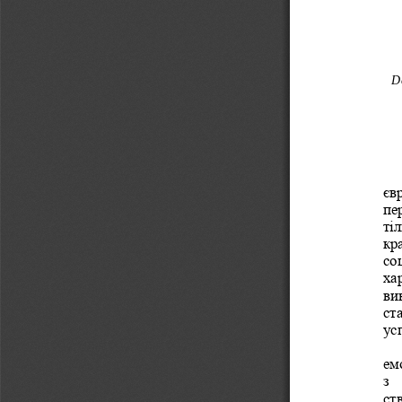
De
єв
пер
ті
кр
со
ха
ви
ст
ус
ем
з 
ст