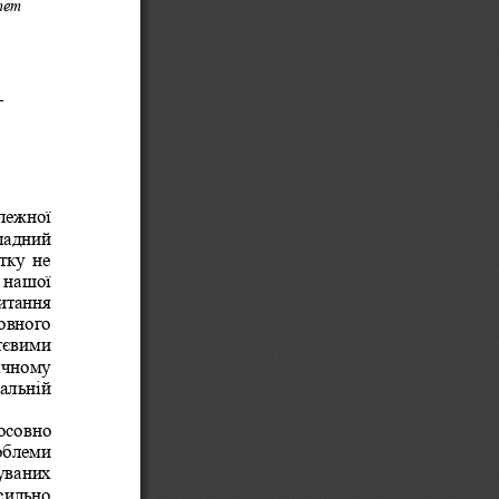
тет 
-
лежної 
ладний 
тку  не 
 нашої 
итання 
овного 
тєвими 
ічному 
альній 
осовно 
облеми 
ваних 
сильно 