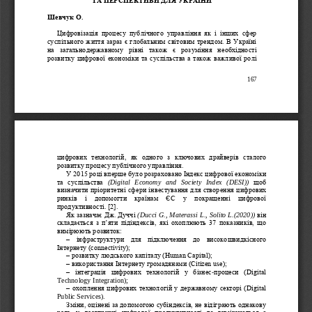
Шевчук О.
Цифровізація
процесу  публічного  управління  як  і  інших  сфер 
суспільного життя зараз є глобальним світовим трендом. В Україні 
на  загальнодержавному  рівні  також  є  розуміння  необхідності 
розвитку цифрової економіки та суспільства а також важливої ролі 
167
цифрових  технологій,
як  одного  з  ключових  драйверів  сталого 
розвитку процесу публічного управління.
У 2015 році вперше було розраховано Індекс цифрової економіки 
та  суспільства 
(Digital   Economy   and   Society   Index   (DESI))
щоб 
визначити пріоритетні сфери інвестування для створен
ня цифрових 
ринків  і  допомогти  країнам  ЄС  у  покращенні  цифрової 
продуктивності. [2]. 
Як зазначає Дж. Дуччі 
(Ducci G., Materassi L., Solito L.(2020))
він 
складається з п
’
яти підіндексів, які охоплюють 37 показників, що 
вимірюють розвиток: 
–
інфраструктури
для  підключення  до  високошвидкісного 
Інтернету (connectivity);
–
розвитку людського капіталу (Human Capital); 
–
використання Інтернету громадянами (Citizen use); 
–
інтеграція  цифрових  технологій  у  бізнес
-
процеси  (Digital 
Technology Integration); 
–
охоп
лення цифрових технологій у державному секторі (Digital 
Public Services). 
Зміни, оцінені за допомогою субіндексів, не відіграють однакову 
роль  у  досягненні  цифрової  продуктивності  та  вимірюються  з 