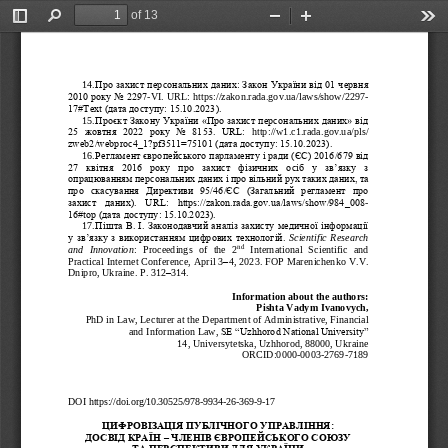
of 13
Toggle
Find
Zoom
Zoom
Too
Sidebar
Out
In
14.
Про захист персональних даних: Закон України від 01 червня 
2010 року No 2297
-
VI. URL: https://zakon.rada.gov.ua/laws/show/2297
-
17#Text (дата доступу: 15.10.2023).
15.
Проєкт
Закону України «Про захист персональних даних» від 
25  жовтня  2022  року  No  8153.  URL: 
http://w1.c1.rada.gov.ua/pls/ 
zweb2/webproc4_1?pf3511=75101 (дата доступу: 15.10.2023).
16.
Регламент європейського парламенту і ради (ЄС) 2016/679 від 
27  квітня  2016  року  про
захист  фізичних  осіб  у  зв
’
язку  з 
опрацюванням персональних даних і про вільний рух таких даних, та 
про  скасування  Директиви  95/46/ЄС  (Загальний  регламент  про 
захист  даних).  URL:  https://zakon.rada.gov.ua/laws/show/984_008
-
16#top (дата доступу: 15.10.2023)
.
17.
Пішта В. І. Законодавчий аналіз захисту медичної інформації 
у зв
’
язку з використанням цифрових технологій. 
Scientific  Research 
nd
and  Innovation
:  Proceedings  of  the  2
International  Scientific  and 
Practical Internet Conference, April 3
–
4, 2023. 
FOP Marenic
henko V.V. 
–
Dnipro, Ukraine. 
P. 312
314.
Information about the authors:
Pishta Vadym Ivanovych,
PhD
in
Law
, 
Lecturer
at
the
Department
of
Administrative
, 
Financial
and
Information
Law
, 
SE “Uzhhorod National University”
14
,
Universytetska
, 
Uzhhorod
, 88000, 
Ukraine
ORCID:0000
-
0003
-
2769
-
7189
DOI
https://doi.
org/10.30525/978
-
9934
-
26
-
369
-
9
-
17
ЦИФРОВІЗАЦІЯ ПУБЛІЧНОГО УПРАВЛІННЯ: 
ДОСВІД КРАЇН 
–
ЧЛЕНІВ ЄВРОПЕЙСЬКОГО СОЮЗУ 
ТА ПЕРСПЕКТИВИ ДЛЯ УКРАЇНИ