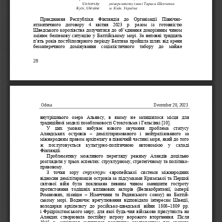
University 
університету імені Т
араса Шевченка 
Kyiv, Ukraine
м. Київ, Україна
Приєднання  Республіки  Фінляндія  до  Організації  Північно
-
атлантичного  договору  4  квітня  2023  р   разом  із  готовністю 
Шведського королівства долучитися до об‟єднання докорінним чином 
змінює безпекову ситуацію у Балтійському
морі  За неповні тридцять 
п‟ять років постбіполярного періоду Балтика пройшла шлях від арени 
беззаперечного  домінування  соціалістичного  табору  до  майже 
28
Odes
a
December 20, 2023
внутрішнього  озера  Альянсу   в  якому  не  залишилося  місця  для 
традиційної моделі позаблоковості Стокгольм
а і Гельсінкі [10] 
У  цих  умовах  набуває  нового  звучання  проблема  статусу 
Аландських  островів 
–
демілітаризованого  і  нейтралізованого  за 
міжнародним правом архіпелагу в північній частині моря  який до того 
ж   послуговується   культурно
-
політичною   автономією   у
складі 
Фінляндії 
Проблематику  можливого  перегляду  режиму  Аландів  доцільно 
розглядати у трьох аспектах: структурному  стратегічному та політико
-
правовому 
З  точки  зору 
структури
європейської  системи  міжнародних 
відносин демілітаризація островів за підсумк
ами Кримської та Першої 
світової  війн  була  покликана  певним  чином  зменшити  гостроту 
протистояння  тодішніх  впливових  акторів   Великобританії   імперії 
Романових   пізніше 
–
Німеччини  та  Радянського  союзу   на  Балтій
-
ському  морі   Водночас  врегулювання  відповід
ало  інтересам  Швеції  
володарки  архіпелагу  до  російсько
-
шведської  війни  1808
–
1809  рр  
і Фрідріхсгамського миру  для якої будь
-
чия військова присутність на 
Аландах  створювала  постійну  загрозу  ворожого  вторгнення   Після 
1945  р   архіпелаг  залишався  важливим
компонентом  так  званого 