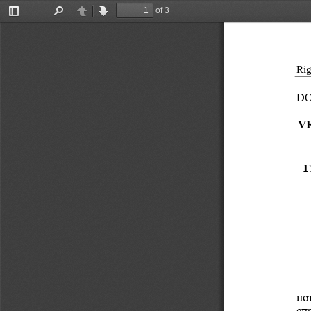
of 3
Toggle
Find
Previous
Next
Sidebar
Rig
DO
V
Г
по
спр