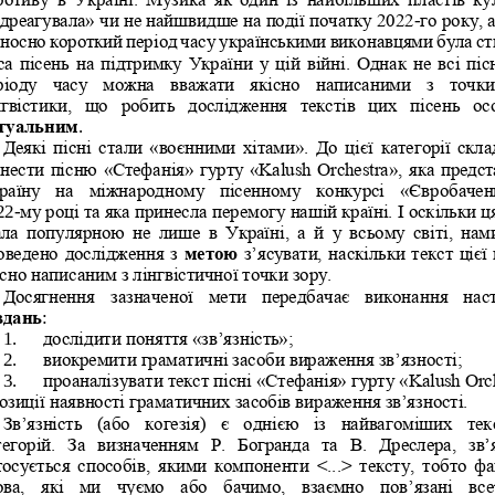
ідреагувала» чи не найшвидше на події початку 2022
-
го року, 
дносно короткий період часу українськими виконавцями була ст
са пісень на підтримку України у цій війні. Однак не всі пісн
ріоду  часу  можна  вважати  якісно  написаними  з  точки
нгвістики,  що  робить  дослідження  текстів  цих  пісень  ос
туальним
. 
Деякі пісні стали «воєнними хітами». До цієї 
категорії скла
днести пісню «Стефанія» гурту «Kalush Orchestra», яка предст
раїну  на  міжнародному  пісенному  конкурсі  «Євробачен
22
-
му році та яка принесла перемогу нашій країні. І оскільки ця
ла  популярною  не  лише  в  Україні
,  а  й  у  всьому  світі,  на
оведено дослідження з 
метою
з’ясувати, наскільки текст цієї 
існо написаним з лінгвістичної точки зору. 
Досягнення  зазначеної  мети  передбачає  виконання  нас
вдань
: 
1.
дослідити поняття «зв’язність»; 
2.
виокрем
ити граматичні засоби вираження зв’язності; 
проаналізувати текст пісні «Стефанія» гурту «Kalush Orch
3.
позиції наявності граматичних засобів вираження зв’язності. 
Зв’язність  (або  когезія)  є  однією  із  найвагоміших  тек
егорій.  За 
визначенням  Р.  Богранда  та  В.  Дреслера,  звʼя
осується  способів,  якими  компоненти  <...>  тексту,  тобто  ф
ова,  які  ми  чуємо  або  бачимо,  взаємно  пов’язані  все