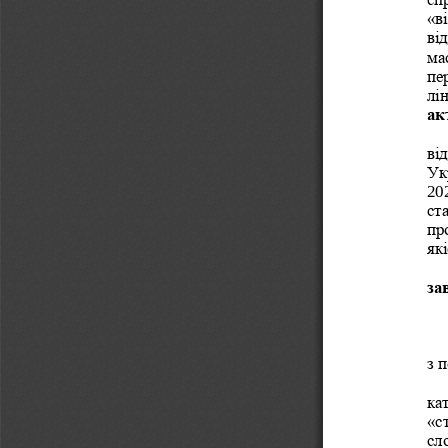
«в
ві
ма
пе
лі
ак
ві
Ук
20
ста
пр
як
за
з 
кат
«ст
сл