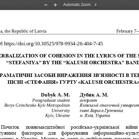
Zoom
Zoom
Out
In
a, the 
Republic of Latvia
February 7
–
I
https://doi.org/
10.30525/978
-
9934
-
26
-
404
-
7
-
45
ERBALIZATION OF COHESION IN THE LYRICS OF THE 
“STEFANIYA” BY THE “KALUSH ORCHESTRA” BAN
РАМАТИЧНІ ЗАСОБИ ВИРАЖЕННЯ ЗВ’ЯЗНОСТІ В ТЕК
ПІСНІ «СТЕФАНІЯ» ГУРТУ «KALUSH ORCHESTRA
Dubyk
A. M.
Дубик А. М.
Postgraduate student
аспірант
Borys Grinchenko Kyiv Metropolitan 
Київський столичний універси
University
імені Бориса Грінченка 
Kyiv, Ukraine
м. Київ, Україна
Початок   повномасштабної   російсько
-
української   війни 
тужним  фактором  для  формування  інформаційно
-
культ
отиву  в  Україні.  Музика  як  один  із  найбільших  пластів  к