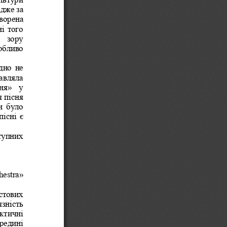
адже за 
ворена 
і того 
  зору 
обливо 
дно не 
авляла 
ня»  у 
 пісня 
ми  було 
пісні є 
тупних 
estra» 
стових 
зність 
актичні 
редині 