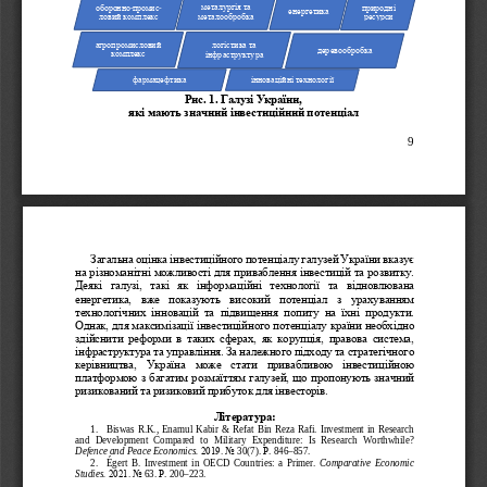
-
-
металургія та 
природні 
оборонно
промис
енергетика
металообробка
ресурси
ловий комплекс
агропромисловий 
логістика та 
деревообробка
комплекс
інфраструктура
інноваційні технології
фармацефтика
. 
Рис
1. Галузі України, 
які мають значний інвестиційний потенціал
9 
Загальна оцінка інвестиційного потенціалу галузей України вказує 
на різноманітні можливості для приваблення інвестицій та розвитку. 
Деякі  галузі,  такі  як  інформаційні  техноло
гії  та  відновлювана 
енергетика,  вже  показують  високий  потенціал  з  урахуванням 
технологічних  інновацій  та  підвищення  попиту  на  їхні  продукти. 
Однак, для максимізації інвестиційного потенціалу країни необхідно 
здійснити  реформи  в  таких  сферах,  як  корупція,  правова  система, 
інфраструктура та управління. За належного підходу та стратегічного 
керівництва,  Україна  може  стати  привабливою  інвестиційною 
платформою з багатим розмаїттям галузей, що пропонують значний 
ризикований та ризиковий прибуток для інвесторів.
Література:
1.
Biswas  R.K.,  Enamul  Kabir  &  Refat  Bin  Reza  Rafi.  Investment  in  Research  
and  Development  Compared  to  Military  Expenditure:  Is  Research  Worthwhile?  
Defence and Peace Economics.
 30(7). 
. 846–857. 
2019. No
Р
2.
Égert
  B.  Investment  in  OECD  Countries:  a  Primer.  
Comparative  Economic  
Studies.
 63. 
. 200–223.
2021. No
Р