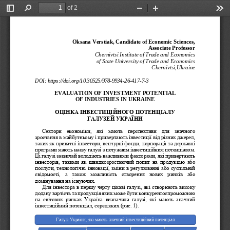
of 2
Toggle
Find
Zoom
Zoom
Too
Sidebar
Out
In
Oksana Verstiak, Candidate of Economic Sciences,  
Associate Professor
Chernivtsi Institute of Trade and Economics
of State University of Trade and Economics
Chernivtsi,Ukraine 
DOI
: https://doi.org/10.30525/978-
9934
-26-
417
-7-3 
EVALUATION OF INVESTMENT POTENTIAL 
OF INDUSTRIES IN UKRAINE
ОЦІНКА
ІНВЕСТИЦІЙНОГО
ПОТЕНЦІАЛУ
ГАЛУЗЕЙ
УКРАЇНИ
, 
Сектори
економіки
які
мають
перспективи
для
значного
, 
зростання
в
майбутньому
і
привертають
інвестиції
від
різних
джерел
, 
, 
таких
як
приватні
інвестори
венчурні
фонди
корпорації
та
державні
. 
програми
мають
назву
галузі
з
потужним
інвестиційним
потенціалом
, 
Ці
галузі
зазвичай
володіють
важливими
факторами
які
привертають
, 
інвесторів
такими
як
швидкозростаючий
попит
на
продукцію
або
, 
, 
послуги
технологічні
інновації
зміни
в
регулюванні
або
суспільній
, 
свідомості
а
також
можливість
створення
нових
ринків
або
.  
домінування
на
існуючих
, 
Для
інвестора
в
першу
чергу
цікаві
галузі
які
створюють
високу
додану
вартість
та
продукція
яких
може
бути
конкурентоспроможною
, 
які
мають
значний
на
світових
ринках
Україна
визначила
галузі
, 
 (
. 1).
інвестиційний
потенціал
серед
яких
рис
Галузі України, які мають 
значний інвестиційний потенціал