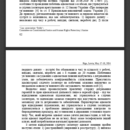
наказом
 Міністерства
 юстиції
 України
 від  14.06.2019
 No  1769/5    [3], 
особливості проведення по
бачень адвокатами з особами, що утримуються 
в слідчих
 ізоляторах врегульовано ст. 12 Закону України «Про попереднє 
-
ув’язнення»
 [4]  та ст.  8 Кримінально
виконавчий
 кодекс  України
 [5]. 
До  пр икладу, регламентовано
 право    у в’язнено
го  за  першою
 вимогою
 на 
– 
зустр  іч  із   захисником,
 яка  має  забезпечуватись:
 1)  першого
 допиту
незалежно
 від  часу
 в робочі,
 вихідні,
 святкові,
 неробочі
 дні;   2)  після 
 Law association "Svitlo"; 
1
Committee on Constitutional Justice and Human Rights Protection, Ukraine 
62 
Riga, Latvia, May
 17-
18, 202
4 
– 
першого допиту 
зустрічі без обмеження в часі та кількості у робочі, 
вихідні,  святкові,  неробочі  дні  з  8  години  до  20  год
ини.  Побачення 
ув’язнених і засуджених з адвокатами повинні відбуватись з дотриманням 
умов,  що  забезпечують  конфіденційність  спілкування.  Присутність 
адміністрації  слідчого  ізолятору  на  побаченні  можлива  виключно  за 
письмовою заявою ув’язненого або засудженого, чи інших осіб [3].
Водночас  якщо  проаналізувати  практичну  сторону  дотримання 
– 
гарантій та прав адвокатської діяльності лише в окремій сфері 
під час 
відвідування  адвокатами  підзахисних,  які  утримуються  в  слідчих 
ізоляторах, то відповідно можемо говорити про відсутність належного 
механізму для їх дотримання та забезпечення. Першочергово адвокати 
при  відвідуванні  підзахисних,  які  утримуються  в  слідчих  ізоляторах 
зіштовхуються  з  проблемою  швидкого  проходження  контролю  та 
бюрократичних процедур, які устан
овлені в державних установах такого 
типу. Час, який витрачає адвокат може сягати декілька годин, в той час 
коли адвокат перебуває не на зв’язку, йому може телефонувати інший 
клієнт, який потребуватиме нагальної правової допомоги.
З  метою  відвідування  слідч
ого  ізолятору  адвокат  повинен  пройти 
наступні етапи: 1) реєстраційний (звернення в реєстратуру); 2) виписка 