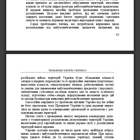
вання
призвело  до  масштабного  забруднення  територ
ій,  населених 
пунктів та об‟єктів інфраструктури вибухонебезпечними предметами. 
В  державі  виникла  нагайна  проблема  проведення  гуманітарного 
розмінування.  Це
дуже  важлива  робота,  від  неї  залежить  життя 
мирного  населення,  адже  багато  територій  заміновано  і
щ
отижня 
гинуть та зазнають поранень люди через нерозірвані міни і
снаряди.
Серед  проблемних  питань,  які  потребували  вирішення  щодо 
розмінування  від  вибухонебезпечних  предметів  звільнених  від 
63
International scientific conference
російських  військ  територій  України  були:  збільшення  кількості 
сап
ерів (саперних підрозділів) та їх професійне навчання (підготовка), 
недостатня  кількість  спеціалізованої  техніки,  роботизованих  систем 
та машин для перевезення вибухонебезпечних предметів і персоналу, 
забезпечення  сучасними  засобами  пошуку  мін  та  захисту 
особового 
складу,  підготовка  собак
-
саперів,  інформування  населення  щодо  дій 
та заходів безпеки при виявленні вибухонебезпечних предметів.
Самостійно вирішити усі проблемні питання Україна під час війни 
не була спроможна, тому Президент України та уряд дер
жави зверну
-
лися до інших країн та міжнародних організацій за допомогою у роз
-
мінуванні наших територій.
Метою  статті  є  проведення  аналізу  напрямків  міжнародної  допо
-
моги у гуманітарному розмінуванні деокупованих територій України, 
висвітлення ролі євро
пейських та інших держав світу у розмінуванні 
територій нашої держави. 
Україна  сьогодні  входить  до  числа  країн  світу,  найбільш  забруд
-
нених мінами
і вибухонебезпечними пережитками війни. При цьому, 
через  тривалі  бойові  дії  та  окупацію  території,  повний  с
тупінь 