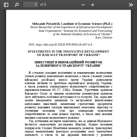
of 5
Toggle
Find
Zoom
Zoom
Too
Sidebar
Out
In
Oleksandr Piriashvili, Candidate of Economic Sciences (Ph.D.)  
Senior Researcher
 of the Department of Infrastructure Development
State Organization “Institute for Economics an
d Forecasting 
of the National Academy of Sciences of Ukraine”
Kyiv, Ukraine  
DOI: 
https://doi.org/10.30525/978-
9934
-26-
447
-4-4 
INVESTMENTS IN THE INNOVATIVE DEVELOPMENT 
OF RAILWAY TRANSPORT OF UKRAINE
1
ІНВЕСТИЦІЇ В ІННОВАЦІЙНИЙ РОЗВИТОК 
2
ЗАЛІЗНИЧНОГО ТРАНСПОРТУ УКРАЇНИ
В сучасних складних політичних та невизначених економічних 
умовах розвитку національної економіки, а також у важких умовах 
військової   російської   агресії   проти   України   різноманітні 
ключові  питання  та  проблеми  європейської  інтеграції  України, 
а  також  розвитку  міжнародного  економічного  співробітництва  з 
-
-
державами
членами  ЄС
27,  США,  Канади,  Туреччини,  країнами 
Близького  Сходу  та  іншими  економічно  розвинутими  країнами 
світу набувають особливої актуальності та гостроти. Так, серед них 
можна  виокремити  механізм
и  та  інструменти  фінансування 
капітальних  інвестицій;  визначення  стратегічних  пріоритетів 
розвитку  важливих  секторів  національної  економіки;  перегляд  та 
уточнення   положень   угод   про   міжнародне   економічне 
співробітництво  та  зони  вільної  торгівлі,  а  також  інш
і  важливі 
-
питання соціально
економічного розвитку. 
Так, вітчизняні експерти зазначають, що за даними Німецького 
Інституту  економічних  досліджень  (Берлін),  більше  половини 
підприємств  Східної  Німеччини  вважають  розвиток  транспортної 
мережі  визначальним  фак
тором  розміщення  своєї  економічної 
діяльності,  а  також  те,  що  державні  інвестиції  у  розвиток 