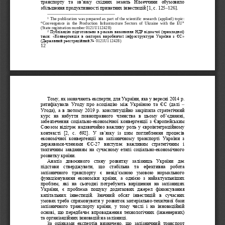
транспорту  та  зв’язку  східних  земель  Німеччини  обумовило 
–126]. 
збільшення продуктивності приватних інвестицій [1, с. 125
 The publication was prepared as part of the scientific research (applied) topic: 
1
“Convergence  in  the  Production  Infrastructure  Sectors  of  Ukraine  with  the  EU”  
(State registration number 0121U112428) 
2
Публікацію підготовлено в рамках виконання НДР відомч
ої (прикладної) 
теми:  «Конвергенція  в  секторах  виробничої  інфраструктури  України  з  ЄС» 
 0121U
112428) 
(Державний реєстраційний No
12 
Тому, як зазначають експерти, для України, яка у вересні 2014 р. 
– 
ратифікувала  Угоду  про  асоціацію  між  Україною  та  ЄС  (далі 
Угода), а в лютому 2019 р. конституційно закріпила стратегічний 
курс  на  набуття  повноправного  членства  в  цьому  об’єднанні, 
-
забезпечення  соціально
економічної  конвергенції  з
Європейським 
Союзом відіграє надзвичайно важливу роль у євроінтеграційному 
контексті  [2,  с.  692].  У  зв’язку  із  цим  поглиблення  процесів 
економічної  конвергенції  на  залізничному  транспорті  України  з 
-
-
державами
членами  ЄС
27  виступає  важливим  стратегічним  і 
-
тактичним  завданням  на  сучасному  етапі  соціально
економічного 
розвитку країни. 
Аналіз  довоєнного  стану  розвитку  залізниць  України  дає 
підстави  стверджувати,  що  стабільна  та  ефективна  робота 
залізничного  транспорту  є  невід’ємною  умовою  нормального 
функціон
ування  економіки  країни,  а  однією  з  найактуальніших 
проблем,  які  на  сьогодні  потребують  вирішення  на  залізницях 
України,  є  проблема  пошуку  додаткових  джерел  фінансування 
капітальних  інвестицій.  Значний  обсяг  інвестицій  в  сучасних 
-
умовах треба спрямовувати 
у розвиток матеріально
технічної бази 
залізничного  транспорту  країни,  у  тому  числі  і  на  інноваційній 
основі,  що  передбачає  впровадження  технологічних  (інженерних) 
та організаційних інновацій на залізниці.
За  оцінками  експертів  визначено,  що  залізничний  транспорт 