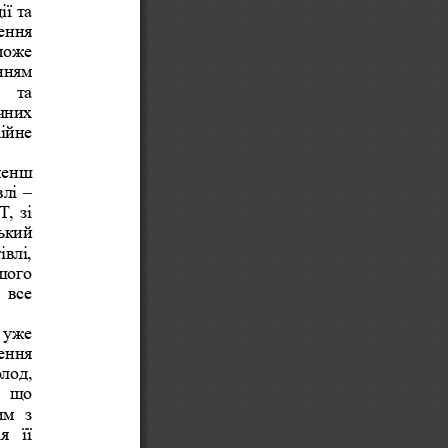
ї та 
ення 
може 
нням 
  та 
чних 
ійне 
менш 
– 
лі 
, зі 
ький 
івлі, 
шого 
 все 
 уже 
ення 
лод, 
  що 
м  з 
  її 