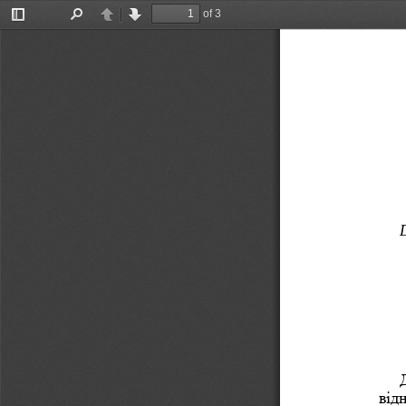
of 3
Toggle
Find
Previous
Next
Sidebar
від