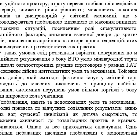
итуційного простору; втрату переваг глобальної спеціалізаці
перації,  зниження  рівня  рівноваги;  можливість  накопич
ивів 
та  диспропорцій  у  світовій  економіці,  що  
роводжуватися глобальною тінізацією та масовим виникне
ітражних  ситуацій,  посиленням  ролі  спекулятивного
пційного  факторів;  зниження  взаємної  довіри  до  крити
нів, посилення автаркічних т
а авторитарних тенденцій; стих
повсюдження протекціоністських практик. 
У таких умовах слід розглядати варіанти повернення до 
іційного регулювання з боку ВТО умов міжнародної торгів
кшталт багатосторонніх раундів переговорів у рамках 
ГАТТ
реженням дійсно життєздатних умов та механізмів. Той низ
нь  довіри,  якій  сьогодні  фактично  існує  у  світовій  торг
зводить  до  масових  виключень  з  принципу  найбіль
яння,  системних  порушень  умов  вільної  торгівлі  з  боку 
ьш широкого кола учасників.
Глобалізація,  навіть  за  недосконалих  умов  та  механізмів, 
годні призвела до відчутних соціальних результатів: зниж
х  вад  сучасної  цивілізації  як  дитяча  смертність,  го
еження  схильності  до  тоталітарних  практик  в  країнах,
виваються
.  Однак  за  все  приходиться  сплачувати.  Одни
ільш  небажаних  наслідків  глобалізації  є  монополізація