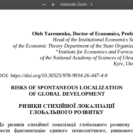
Zoom
Zoom
Out
In
Oleh Yaremenko, Doctor of Economics, Profe
Head of the 
Institutional Economics S
of the 
Economic Theory
 Department of the State Organiza
“Institute for Econom
ics and Forecas
of the National Academy of Sciences of Ukr
Kyiv, Uk
DOI: 
https://doi.org/10.30525/978-
9934
-26-
447
-4-9 
RISKS OF SPONTANEOUS LOCALIZATION 
OF GLOBAL DEVELOPMENT
РИЗИКИ СТИХІЙНОЇ ЛОКАЛІЗАЦІЇ 
ГЛОБАЛЬНОГО РОЗВИТКУ
До  ризиків  стихійної  локалізації  глобального  розвитку  
нести  фрагментацію  єдиного  технологічного,  ринкового