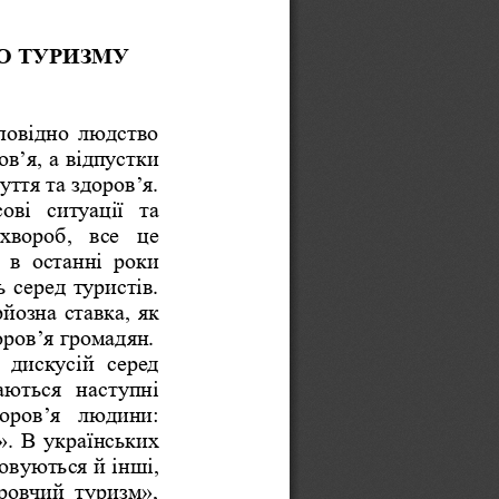
О ТУРИЗМУ 
дповідно  людство 
в’я, а відпустки 
ття та здоров’я. 
ві  ситуації  та 
хвороб,  все  це 
 в  останні  роки 
серед туристів. 
йозна ставка, як 
оров’я громадян.
 дискусій  серед 
аються  на
ступні 
оров’я  людини: 
m». В українських 
вуються й інші, 
ровчий  туризм», 