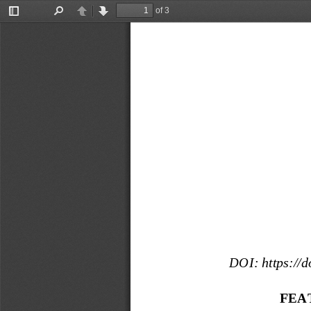
of 3
Toggle
Find
Previous
Next
Sidebar
DOI:
 https://
FEA