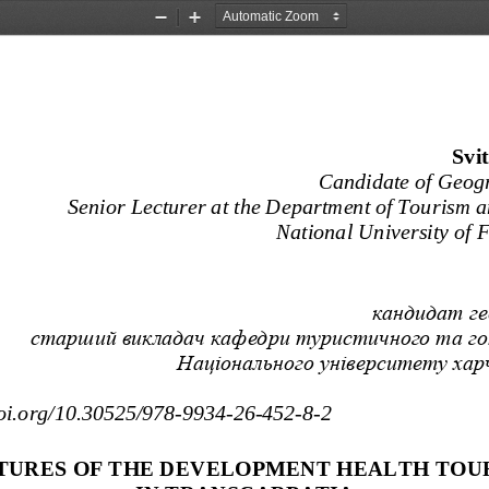
Zoom
Zoom
Out
In
Svi
Candidate of Geogr
Senior Lecturer at the Department of Tourism 
Natio
nal University of
кандидат ге
старший викладач кафедри туристичного та гот
Національного університету хар
doi.org/10.30525/978-
9934-
26-
452-
8-  2 
TURES OF THE DEVELOPMENT HEALTH TOU