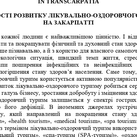
IN TRANSCARPATIA 
-
СТІ РОЗВИТКУ ЛІКУВАЛЬНО
ОЗДОРОВЧОГ
НА
ЗАКАРПАТТІ
  кожної  людини  є  найважливішою  цінністю.  І  ві
ти та покращувати фізичний та духовний стан здоро
ше пізнавально, а й з користю для власного самопочу
кологічна  ситуація,  швидкий  темп  життя,  стресо
мпи  поширення  інфекційних  та  неінфекційних  
погіршення  стану  здоров’я  населення.  Саме  тому, 
ровчий туризм користується активною популярність 
-
виток лікувально
оздоровчого туризм
у робиться сер
 галузь бізнесу, зростання добробуту і зміцнення зд
здоровчий  туризм  залишається  у  спектрі  гострих 
  його  дефініції.  В  іноземних  джерелах  зустріч
у,  який  направлений  на  покращення  стану  зд
»,  «
health
  tourism
», «medical tourism», «spa touris
-
з терміном лікувально
оздоровчий туризм використо
-
SPA
-
льний  туризм»,  «спа
туризм  (
туризм)»,  «оздо