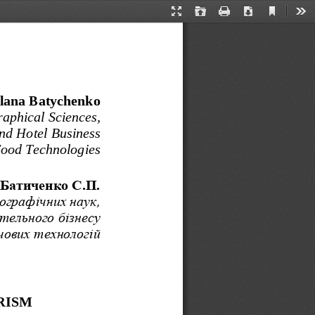
Current
Presentation
Open
Print
Download
Too
View
Mode
tlana Batychenko
aphical Sciences, 
and Hotel Business
 Food Technologies
Батиченко С.П.
ографічних наук,
ельного бізнесу
чових технологій
RISM 