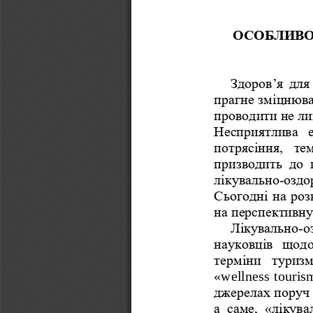
ОСОБЛИВО
Здоров’я  для
прагне
зміцнюва
проводити не ли
Несприятлива  е
потрясіння,  те
призводить  до  
-
лікувально
оздо
Сьогодні на роз
на перспективну
-
Лікувально
о
науковців  щодо
терміни  туризм
«wellness  tourism
джерелах поруч 
а  саме, 
«лікува