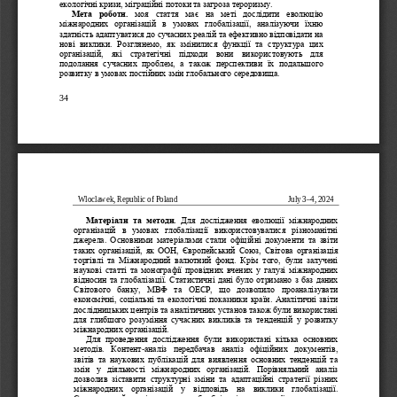
екологічні кризи, міграційні потоки та загроза тероризму.
Мета  роботи.
моя  с
таття  має  на  меті  дослідити  еволюцію 
міжнародних  організацій  в  умовах  глобалізації,  аналізуючи  їхню 
здатність адаптуватися до сучасних реалій та ефективно відповідати на 
нові  виклики. 
Розглянемо,  як  змінилися  функції  та  структура  цих 
організацій,  які  страт
егічні  підходи  вони  використовують  для 
подолання  сучасних  проблем,  а  також  перспективи  їх  подальшого 
розвитку в умовах постійних змін глобального середовища.
34 
Wloclawek, Republic of Poland
July 
3–4, 2024
Матеріали  та  методи. 
Для  дослідження  еволюції  міжнародних 
організацій  в  умовах  глобалізації  викор
истовувалися  різноманітні 
джерела.  Основними  матеріалами  стали  офіційні  документи  та  звіти 
таких  організацій,  як  ООН,  Європейський  Союз,  Світова  організація 
торгівлі  та  Міжнародний  валютний  фонд.  Крім  того,  були  залучені 
наукові статті та монографії провід
них вчених у галузі міжнародних 
відносин та глобалізації. Статистичні дані було отримано з баз даних 
Світового  банку,  МВФ  та  ОЕСР,  що  дозволило  проаналізувати 
економічні, соціальні та екологічні показники країн. Аналітичні звіти 
дослідницьких центрів та аналітичних установ також були використані 
для  глибшого  розуміння  сучасних  викликів  та  тенденцій  у  розвитку 
міжнародних організацій.
Для  проведення  дослідження  були  використані  кілька  основних 
-
методів.  Контент
аналіз  передбачав  аналіз  офіційних  документів, 
звітів  та  наукових  публікацій  для  виявлення  основних  тенденцій  та 
змін  у  діяльності  міжнародних  організацій.  Порівняльний  аналіз 
дозволив  зіставити  структурні  зміни  та  адаптаційні  стратегії  різних 
міжнародних  організацій  у  відповідь  на  виклики  глобалізації.