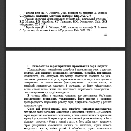
1
Терапія  горя  (R.  A.  Neimeyer,  2015,  переклад
та  адаптація  В.  Зливков, 
С.
Лукомська, обкладинка Анастасія Гридасова). Київ. 2021. С. 6.
2
Розлади психічної сфери внаслідок бойових дій : навчальний посібник / 
В.Д.  Мішиєв,  Б.В.  Михайлов,
Є.Г.  Гриневич,  В.Ю.  Омелянович.  Київ.  ВСВ 
«Медицина», 2023. 127 с.
3
Терапія  горя  (R.  A.  Neimeyer,  2015,  перек
лад  та  адаптація  В.  Зливков, 
С.
Лукомська, обкладинка Анастасія Гридасова). Київ. 2021. 259 с.
103 
1. Психологічна 
характеристика проживання горя і втрати 
Психологічним механізмом скорботи і проживання горя є дистрес 
розлуки.  Він  охоплює  різноманітні  когнітивні,  емоційні,  поведінкові 
- 
компоненти,  що  описують  поступову  адаптацію  людини  до  усві
домлення  реальності 
втрати,  проживання  емоцій  горя  і  поступового 
повернення  до  оптимального  функціонування  і  нового  життя,  де 
загиблий  залишається  спогадом  і  легендою,  де  його  «відпустили», 
а
собі  «дозволили»  жити  без  постійного  морального  самогубства  і 
самозвинувачень «у зраді жити далі». 
В  умовах  війни  є  численні  чинники,  що  виступають  бар’єрами 
для
здорового  горювання,  ускладнюють  його  перебіг  і  зрештою 
трансформують нормальну роботу горя, природню скорботу у розлад 
тривалого горя.
-
Саме  цій  трансформації,  має  запобігти 
соціально
психологічна 
підтримка сімей загиблих Захисників і Захисниць України. Це можливо 
– 
через корекцію її основних складових, а саме 
неможливість прийняти 
втрату і усвідомити її через жорсткі настанови і уявлення («якщо я його 
відпущу,  перестану  бути 
у  злитті  з  ним,  я  його  ніби  кину,  зраджу»), 
страх  розірвання  емоційного  зв’язку  із  загиблим,  страх  нового 
невідомого  життя,  зміни  ролей  і  обов’язків,  страх  залишитись 
 – 
- 