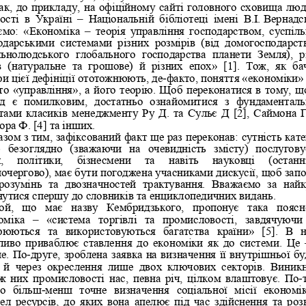
ак, до прикладу, на офіційному сайті головного сховища люд
– 
сті  в  Україні 
Національній  бібліотеці  імені  В.І.
Вернадс
– 
ємо: 
«Економіка 
теорія
управління  господарством,  суспіл
одарськими  системами  різних  розмірів  (від  домогосподарств
льнолюдського  глобального  господарства  планети  Земля),  р
  (натуральне  та  грошове)  й  різних  епох»  [1].  Тож,  як  ба
-
ри цієї дефініції ототожнюють, де
факто, поняття «економіки» 
то «управління», а його теорію. Щоб переконатися в тому, щ
ід  є  помилковим,  достатньо  ознайомитися  з  фундаментал
тами класиків менеджменту Ру Д. та Сульє Д [2], Cаймона Г.
о
ра Ф. [4] та інших. 
азом з тим, зафіксований факт ще раз переконав: сутність катег
  безоглядно  (зважаючи  на  очевидність  змісту)  послугову
л,   політики,   бізнесмени   та   навіть   науковці   (останні
очергово), має бути погоджена учасникам
и дискусії, щоб запо
розумінь  та  двозначностей  трактування.  Вважаємо  за  най
нутися спершу до словників та енциклопедичних видань. 
ой,  що  має  назву  Кембридзького,  пропонує  така  поясн
– 
оміка 
«система  торгівлі  та  промисловості,  з
авдячуючи 
рюються  та  використовуються  багатства  країни»  [5].  В  
ливо  приваблює  ставлення  до  економіки як  до  системи. Це 
-
е. По
друге, зроблена заявка на визначення її внутрішньої бу
  й  через  окреслення  лише  двох  ключових 
секторів.  Виник
-
ж них промисловості нас, певна річ, цілком влаштовує. По
-
о  більш
менш  точне  визначення  соціальної  місії  економік
ел ресурсів, до яких вона апелює під час здійснення та роз