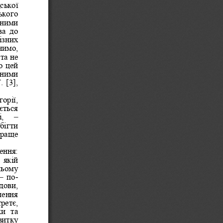
ської 
ького 
ьними 
а  до 
ізних 
чимо, 
та не 
о цей 
ьними 
 [3], 
орії, 
ється 
– 
, 
бігти 
краще 
ення: 
 якій 
ньому 
– 
-
по
дови, 
нення 
третє, 
и  та 
витку 