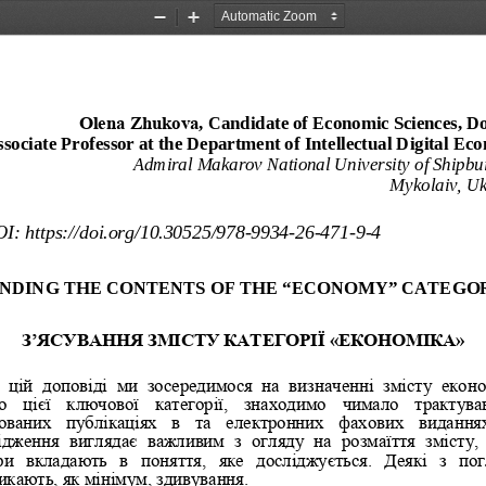
Zoom
Zoom
Out
In
,  Candidate of Economic Sciences
, D
Оlena Zhukova
sociate Professor at the Department of Intellectual Digital E
Admiral Makarov National University of 
Shipbu
Mykolaiv, 
Uk
I: https://doi.org/10.30525/978-
9934
-26-
471
-9-4 
INDING THE CONTENTS OF THE 
“ECONOMY
” CATEGO
З’ЯСУВАННЯ ЗМІСТУ КАТЕГОРІЇ «ЕКОНОМІКА»
  цій  доповіді  ми  зосередимося  на  визначенні  змісту  еконо
  цієї  ключової  категорії,  знаходимо  чимало  трактува
ованих  публікаціях  в  та  електронних  фахових  виданнях
ідження  виглядає  важливим  з  огляду  на  розмаїття  змісту, 
ри 
вкладають  в  поняття,  яке  досліджується.  Деякі  з  пог
икають, як мінімум, здивування. 