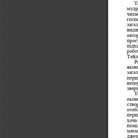
Т
мудро
чита
госп
зага
видів
авто
прос
підх
робо
Тейл
Р
якою
зага
перш
непо
звер
Т
екон
ство
особ
перш
хоча
помі
маєм
джер