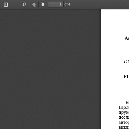
of 4
Toggle
Find
Previous
Next
Sidebar
As
DO
F
В
Щодо
друк
досл
авто
викл